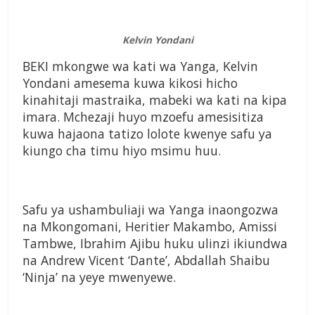
Kelvin Yondani
BEKI mkongwe wa kati wa Yanga, Kelvin
Yondani amesema kuwa kikosi hicho
kinahitaji mastraika, mabeki wa kati na kipa
imara. Mchezaji huyo mzoefu amesisitiza
kuwa hajaona tatizo lolote kwenye safu ya
kiungo cha timu hiyo msimu huu.
Safu ya ushambuliaji wa Yanga inaongozwa
na Mkongomani, Heritier Makambo, Amissi
Tambwe, Ibrahim Ajibu huku ulinzi ikiundwa
na Andrew Vicent ‘Dante’, Abdallah Shaibu
‘Ninja’ na yeye mwenyewe.