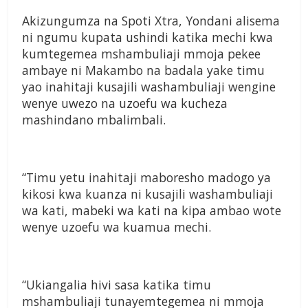
Akizungumza na Spoti Xtra, Yondani alisema
ni ngumu kupata ushindi katika mechi kwa
kumtegemea mshambuliaji mmoja pekee
ambaye ni Makambo na badala yake timu
yao inahitaji kusajili washambuliaji wengine
wenye uwezo na uzoefu wa kucheza
mashindano mbalimbali.
“Timu yetu inahitaji maboresho madogo ya
kikosi kwa kuanza ni kusajili washambuliaji
wa kati, mabeki wa kati na kipa ambao wote
wenye uzoefu wa kuamua mechi.
“Ukiangalia hivi sasa katika timu
mshambuliaji tunayemtegemea ni mmoja