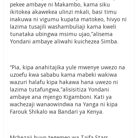
pekee ambaye ni Makambo, kama siku
ikitokea akawekea ulinzi mkali, basi timu
inakuwa ni vigumu kupata matokeo, hivyo ni
lazima tusajili washambuliaji kama kweli
tunataka ubingwa msimu ujao,”alisema
Yondani ambaye aliwahi kuichezea Simba.
“Pia, kipa anahitajika yule mwenye uwezo na
uzoefu kwa sababu kama mabeki wakiwa
wazuri halafu kipa hakawa hana uwezo ni
lazima tutafungwa,”alisisitiza Yondani
ambaye ana mjengo Kigamboni. Kati ya
wachezaji wanaowindwa na Yanga ni kipa
Farouk Shikalo wa Bandari ya Kenya.
Mchezaji huyo tegemeo wa Taifa Stars