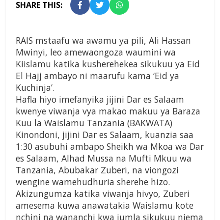
SHARE THIS:
RAIS mstaafu wa awamu ya pili, Ali Hassan
Mwinyi, leo amewaongoza waumini wa
Kiislamu katika kusherehekea sikukuu ya Eid
El Hajj ambayo ni maarufu kama ‘Eid ya
Kuchinja’.
Hafla hiyo imefanyika jijini Dar es Salaam
kwenye viwanja vya makao makuu ya Baraza
Kuu la Waislamu Tanzania (BAKWATA)
Kinondoni, jijini Dar es Salaam, kuanzia saa
1:30 asubuhi ambapo Sheikh wa Mkoa wa Dar
es Salaam, Alhad Mussa na Mufti Mkuu wa
Tanzania, Abubakar Zuberi, na viongozi
wengine wamehudhuria sherehe hizo.
Akizungumza katika viwanja hivyo, Zuberi
amesema kuwa anawatakia Waislamu kote
nchini na wananchi kwa jumla sikukuu njema