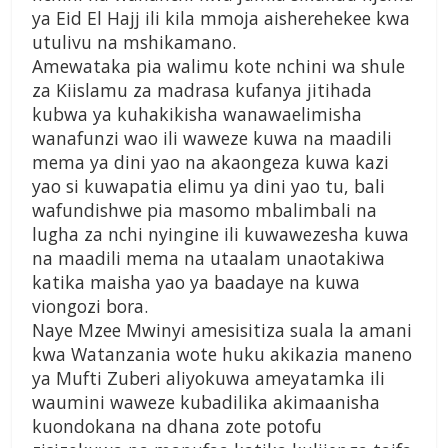
ya Eid El Hajj ili kila mmoja aisherehekee kwa
utulivu na mshikamano.
Amewataka pia walimu kote nchini wa shule
za Kiislamu za madrasa kufanya jitihada
kubwa ya kuhakikisha wanawaelimisha
wanafunzi wao ili waweze kuwa na maadili
mema ya dini yao na akaongeza kuwa kazi
yao si kuwapatia elimu ya dini yao tu, bali
wafundishwe pia masomo mbalimbali na
lugha za nchi nyingine ili kuwawezesha kuwa
na maadili mema na utaalam unaotakiwa
katika maisha yao ya baadaye na kuwa
viongozi bora.
Naye Mzee Mwinyi amesisitiza suala la amani
kwa Watanzania wote huku akikazia maneno
ya Mufti Zuberi aliyokuwa ameyatamka ili
waumini waweze kubadilika akimaanisha
kuondokana na dhana zote potofu