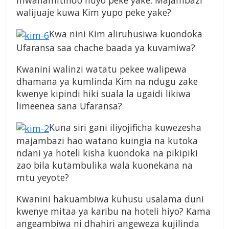
mwanamitindo huyo peke yake. Majambazi
walijuaje kuwa Kim yupo peke yake?
Kwa nini Kim aliruhusiwa kuondoka
Ufaransa saa chache baada ya kuvamiwa?
Kwanini walinzi watatu pekee walipewa
dhamana ya kumlinda Kim na ndugu zake
kwenye kipindi hiki suala la ugaidi likiwa
limeenea sana Ufaransa?
Kuna siri gani iliyojificha kuwezesha
majambazi hao watano kuingia na kutoka
ndani ya hoteli kisha kuondoka na pikipiki
zao bila kutambulika wala kuonekana na
mtu yeyote?
Kwanini hakuambiwa kuhusu usalama duni
kwenye mitaa ya karibu na hoteli hiyo? Kama
angeambiwa ni dhahiri angeweza kujilinda