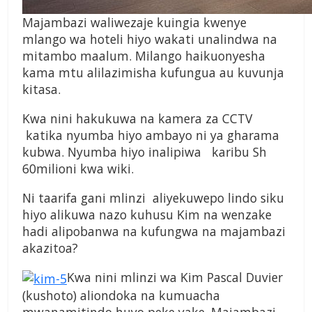
Majambazi waliwezaje kuingia kwenye
mlango wa hoteli hiyo wakati unalindwa na
mitambo maalum. Milango haikuonyesha
kama mtu alilazimisha kufungua au kuvunja
kitasa.
Kwa nini hakukuwa na kamera za CCTV
katika nyumba hiyo ambayo ni ya gharama
kubwa. Nyumba hiyo inalipiwa karibu Sh
60milioni kwa wiki.
Ni taarifa gani mlinzi aliyekuwepo lindo siku
hiyo alikuwa nazo kuhusu Kim na wenzake
hadi alipobanwa na kufungwa na majambazi
akazitoa?
Kwa nini mlinzi wa Kim Pascal Duvier
(kushoto) aliondoka na kumuacha