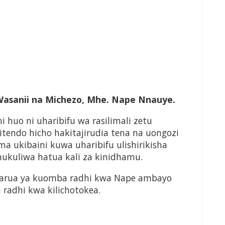
Wasanii na Michezo, Mhe. Nape Nnauye.
i huo ni uharibifu wa rasilimali zetu
kitendo hicho hakitajirudia tena na uongozi
 ukibaini kuwa uharibifu ulishirikisha
ukuliwa hatua kali za kinidhamu.
 barua ya kuomba radhi kwa Nape ambayo
radhi kwa kilichotokea.