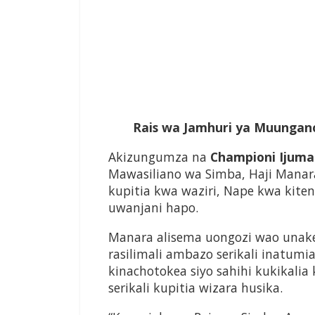
Rais wa Jamhuri ya Muungan
Akizungumza na
Championi Ijum
Mawasiliano wa Simba, Haji Mana
kupitia kwa waziri, Nape kwa kiten
uwanjani hapo.
Manara alisema uongozi wao unake
rasilimali ambazo serikali inatum
kinachotokea siyo sahihi kukikali
serikali kupitia wizara husika.