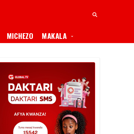
oggle Dropdown
Toggle Dropdown
MICHEZO
MAKALA