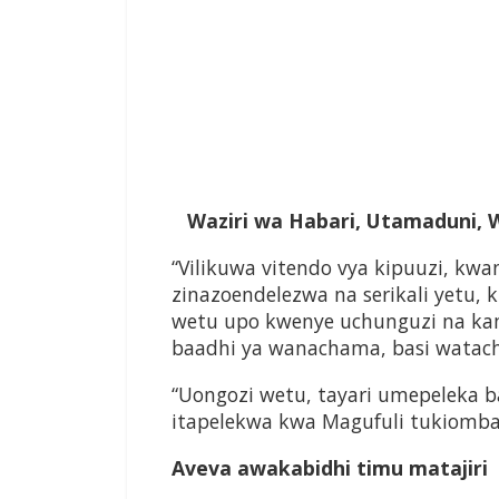
Waziri wa Habari, Utamaduni, 
“Vilikuwa vitendo vya kipuuzi, kwan
zinazoendelezwa na serikali yetu, 
wetu upo kwenye uchunguzi na kama
baadhi ya wanachama, basi watach
“Uongozi wetu, tayari umepeleka
itapelekwa kwa Magufuli tukiomba 
Aveva awakabidhi timu matajiri