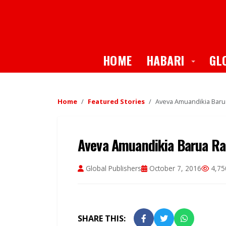
Toggle
HOME
HABARI
GL
Home
Featured Stories
Aveva Amuandikia Baru
Aveva Amuandikia Barua Ra
Global Publishers
October 7, 2016
4,75
SHARE THIS: