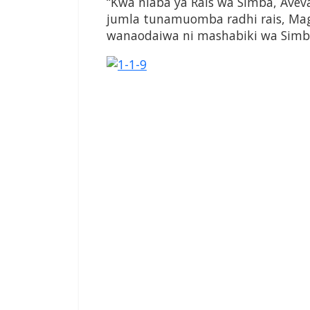
“Kwa niaba ya Rais wa Simba, Aveva
jumla tunamuomba radhi rais, Magu
wanaodaiwa ni mashabiki wa Simb