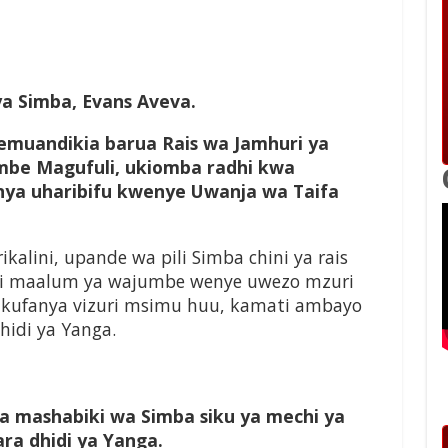
ya Simba, Evans Aveva.
muandikia barua Rais wa Jamhuri ya
mbe Magufuli, ukiomba radhi kwa
nya uharibifu kwenye Uwanja wa Taifa
ikalini, upande wa pili Simba chini ya rais
ti maalum ya wajumbe wenye uwezo mzuri
a kufanya vizuri msimu huu, kamati ambayo
hidi ya Yanga.
na mashabiki wa Simba siku ya mechi ya
ara dhidi ya Yanga.