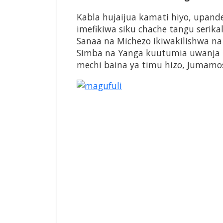
Kabla hujaijua kamati hiyo, upan
imefikiwa siku chache tangu serika
Sanaa na Michezo ikiwakilishwa n
Simba na Yanga kuutumia uwanja h
mechi baina ya timu hizo, Jumamosi