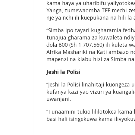
kama haya ya uharibifu yaliyotoke
Yanga, tumewaomba TFF mechi zetu
nje ya nchi ili kuepukana na hili la
“Simba ipo tayari kugharamia fedha
tunajua gharama za kuwaleta ndiyo
dola 800 (Sh 1,707,560) ili kuleta
Afrika Mashariki na Kati ambazo 
mapenzi na klabu hizi za Simba na
Jeshi la Polisi
“Jeshi la Polisi linahitaji kuonge
kufanya kazi yao vizuri ya kuanga
uwanjani.
“Tunaamini tukio lililotokea kam
basi hali isingekuwa kama ilivyoku