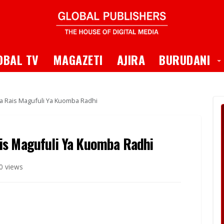
 Dropdown
T
OBAL TV
MAGAZETI
AJIRA
BURUDANI
a Rais Magufuli Ya Kuomba Radhi
is Magufuli Ya Kuomba Radhi
0 views