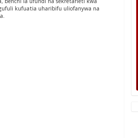
, benchi la ufundi na sekretarieti kwa
fuli kufuatia uharibifu uliofanywa na
a.