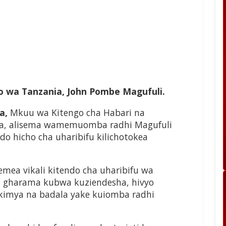
o wa Tanzania, John Pombe Magufuli.
aa,
Mkuu wa Kitengo cha Habari na
ra, alisema wamemuomba radhi Magufuli
do hicho cha uharibifu kilichotokea
mea vikali kitendo cha uharibifu wa
ia gharama kubwa kuziendesha, hivyo
a kimya na badala yake kuiomba radhi