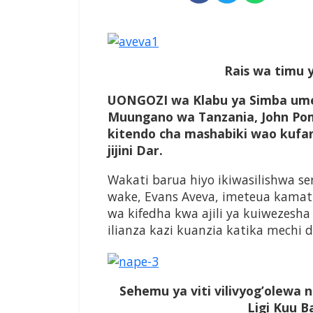
Rais wa timu 
UONGOZI wa Klabu ya Simba ume
Muungano wa Tanzania, John Po
kitendo cha mashabiki wao kufa
jijini Dar.
Wakati barua hiyo ikiwasilishwa ser
wake, Evans Aveva, imeteua kama
wa kifedha kwa ajili ya kuiwezesh
ilianza kazi kuanzia katika mechi d
Sehemu ya viti vilivyog’olewa 
Ligi Kuu B