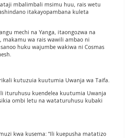
ataji mbalimbali msimu huu, rais wetu
ashindano itakayopambana kuleta
 tangu mechi na Yanga, itaongozwa na
, makamu wa rais wawili ambao ni
sanoo huku wajumbe wakiwa ni Cosmas
nesh.
ikali kutuzuia kuutumia Uwanja wa Taifa.
ali ituruhusu kuendelea kuutumia Uwanja
isikia ombi letu na wataturuhusu kubaki
muzi kwa kusema: “Ili kuepusha matatizo