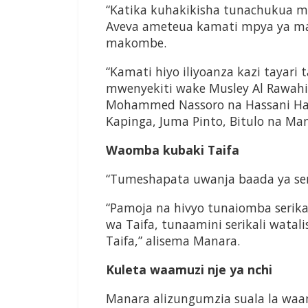
“Katika kuhakikisha tunachukua m
Aveva ameteua kamati mpya ya m
makombe.
“Kamati hiyo iliyoanza kazi tayari
mwenyekiti wake Musley Al Rawahi
Mohammed Nassoro na Hassani Ha
Kapinga, Juma Pinto, Bitulo na Ma
Waomba kubaki Taifa
“Tumeshapata uwanja baada ya ser
“Pamoja na hivyo tunaiomba serik
wa Taifa, tunaamini serikali watal
Taifa,” alisema Manara.
Kuleta waamuzi nje ya nchi
Manara alizungumzia suala la waa