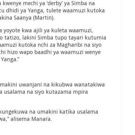
a kwenye mechi ya ‘derby’ ya Simba na
 dhidi ya Yanga, tulete waamuzi kutoka
 akina Saanya (Martin).
 yoyote kwa ajili ya kuleta waamuzi,
 tatizo, lakini Simba tupo tayari kutumia
 waamuzi kutoka nchi za Magharibi na siyo
nchi hizo wapo baadhi ya waamuzi wenye
 Yanga.”
za umakini uwanjani na kikubwa wanatakiwa
lia usalama na siyo kutazama mpira
a kungekuwa na umakini katika usalama
wa,” alisema Manara.