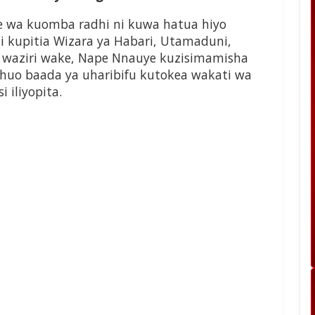
de wa kuomba radhi ni kuwa hatua hiyo
li kupitia Wizara ya Habari, Utamaduni,
a waziri wake, Nape Nnauye kuzisimamisha
uo baada ya uharibifu kutokea wakati wa
 iliyopita.