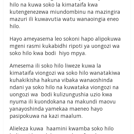
hilo na kuwa soko la kimataifa kwa
kutengenezewa miundombinu na mazingira
mazuri ili kuwavutia watu wanaoingia eneo
hilo.
Hayo ameyasema leo sokoni hapo alipokuwa
mgeni rasmi kukabidhi ripoti ya uongozi wa
soko hilo kwa bodi hiyo mpya.
Amesema ili soko hilo liweze kuwa la
kimataifa viongozi wa soko hilo wanatakiwa
kuhakikisha hakuna vibaka wanaoshinda
ndani ya soko hilo na kuwataka viongozi na
uongozi wa bodi kulizungushia uzio kwa
nyuma ili kuondokana na makundi maovu
yanayoshinda yamekaa maeneo hayo
pasipokuwa na kazi maalum.
Alieleza kuwa haamini kwamba soko hilo