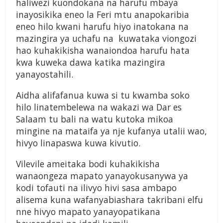
haliwezi kuondokana na harufu mbaya
inayosikika eneo la Feri mtu anapokaribia
eneo hilo kwani harufu hiyo inatokana na
mazingira ya uchafu na kuwataka viongozi
hao kuhakikisha wanaiondoa harufu hata
kwa kuweka dawa katika mazingira
yanayostahili.
Aidha alifafanua kuwa si tu kwamba soko
hilo linatembelewa na wakazi wa Dar es
Salaam tu bali na watu kutoka mikoa
mingine na mataifa ya nje kufanya utalii wao,
hivyo linapaswa kuwa kivutio.
Vilevile ameitaka bodi kuhakikisha
wanaongeza mapato yanayokusanywa ya
kodi tofauti na ilivyo hivi sasa ambapo
alisema kuna wafanyabiashara takribani elfu
nne hivyo mapato yanayopatikana