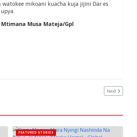
tokee mikoani kuacha kuja jijini Dar es
 upya.
is Mtimana Musa Mateja/Gpl
Next
FEATURED STORIES