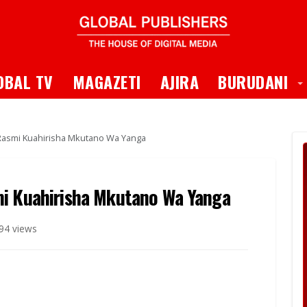
 Dropdown
T
OBAL TV
MAGAZETI
AJIRA
BURUDANI
 Rasmi Kuahirisha Mkutano Wa Yanga
mi Kuahirisha Mkutano Wa Yanga
94 views