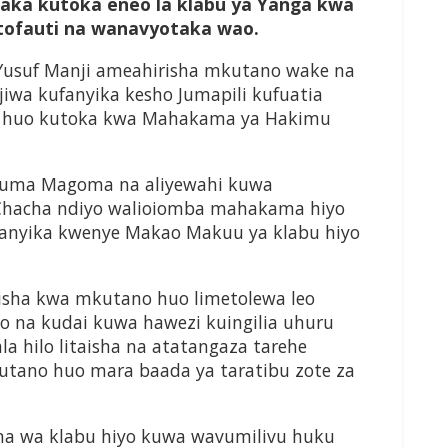
kutaka kutoka eneo la klabu ya Yanga kwa
tofauti na wanavyotaka wao.
Yusuf Manji ameahirisha mkutano wake na
iwa kufanyika kesho Jumapili kufuatia
o huo kutoka kwa Mahakama ya Hakimu
Juma Magoma na aliyewahi kuwa
 Chacha ndiyo walioiomba mahakama hiyo
fanyika kwenye Makao Makuu ya klabu hiyo
risha kwa mkutano huo limetolewa leo
 na kudai kuwa hawezi kuingilia uhuru
 hilo litaisha na atatangaza tarehe
utano huo mara baada ya taratibu zote za
a wa klabu hiyo kuwa wavumilivu huku