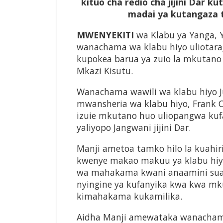
kituo cha redio cha jijini Dar 
madai ya kutangaza 
MWENYEKITI
wa Klabu ya Yanga, 
wanachama wa klabu hiyo uliotaraj
kupokea barua ya zuio la mkutan
Mkazi Kisutu.
Wanachama wawili wa klabu hiyo 
mwansheria wa klabu hiyo, Frank
izuie mkutano huo uliopangwa ku
yaliyopo Jangwani jijini Dar.
Manji ametoa tamko hilo la kuahi
kwenye makao makuu ya klabu hiyo
wa mahakama kwani anaamini suala
nyingine ya kufanyika kwa kwa mk
kimahakama kukamilika.
Aidha Manji amewataka wanacham