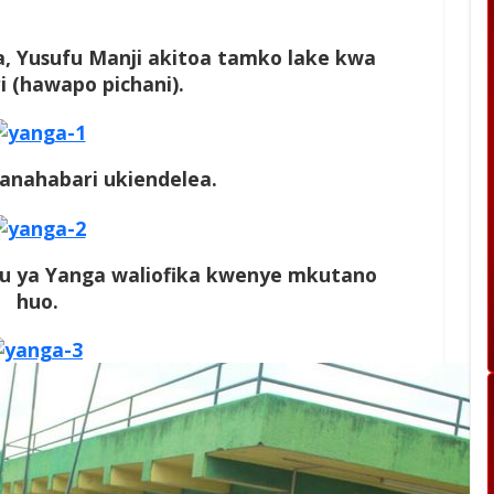
, Yusufu Manji akitoa tamko lake kwa
 (hawapo pichani).
nahabari ukiendelea.
u ya Yanga waliofika kwenye mkutano
huo.