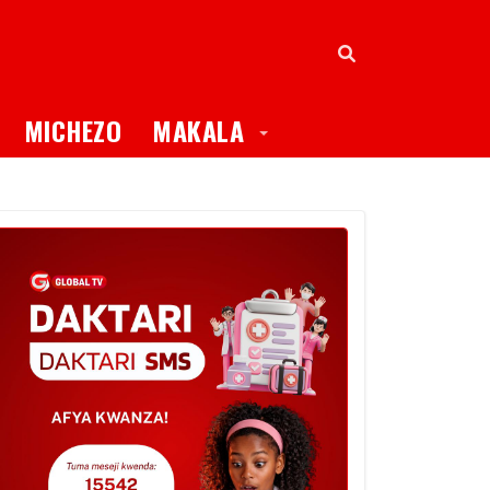
oggle Dropdown
Toggle Dropdown
MICHEZO
MAKALA