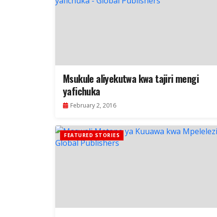
Msukule aliyekutwa kwa tajiri mengi
yafichuka
February 2, 2016
FEATURED STORIES