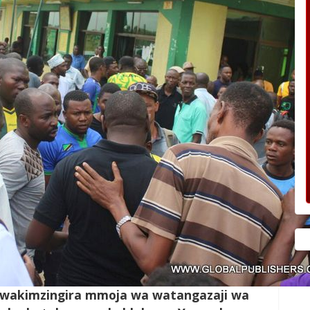
wakimzingira mmoja wa watangazaji wa