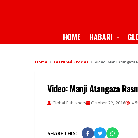
Toggle
HOME
HABARI
GL
Home
Featured Stories
Video: Manji Atangaza
Video: Manji Atangaza Ras
Global Publishers
October 22, 2016
4,5
SHARE THIS: