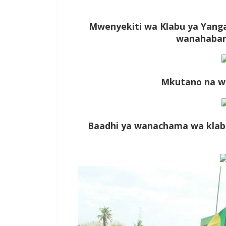
Mwenyekiti wa Klabu ya Yanga
wanahabari
Mkutano na wa
Baadhi ya wanachama wa klab