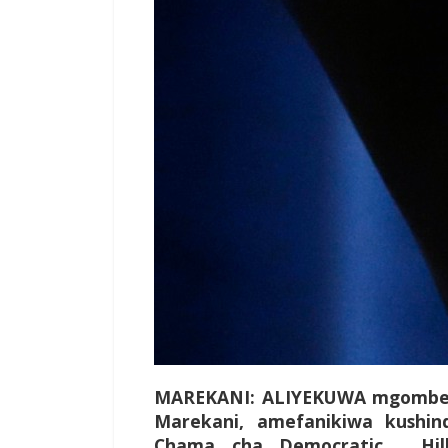
MAREKANI: ALIYEKUWA mgombea 
Marekani, amefanikiwa kushi
Chama cha Democratic, Hill