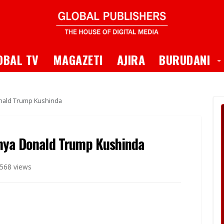
 Dropdown
T
OBAL TV
MAGAZETI
AJIRA
BURUDANI
onald Trump Kushinda
anya Donald Trump Kushinda
568 views