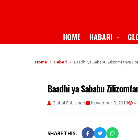
Toggle
HOME
HABARI
GL
Home
Habari
Baadhi ya Sababu Zilizomfanya D
Baadhi ya Sababu Zilizomf
Global Publishers
November 9, 2016
4,
SHARE THIS: