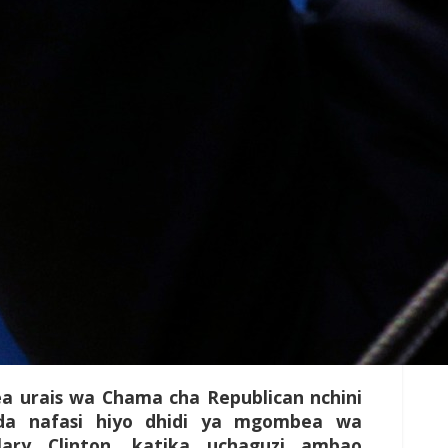
urais wa Chama cha Republican nchini
nda nafasi hiyo dhidi ya mgombea wa
ary Clinton, katika uchaguzi ambao