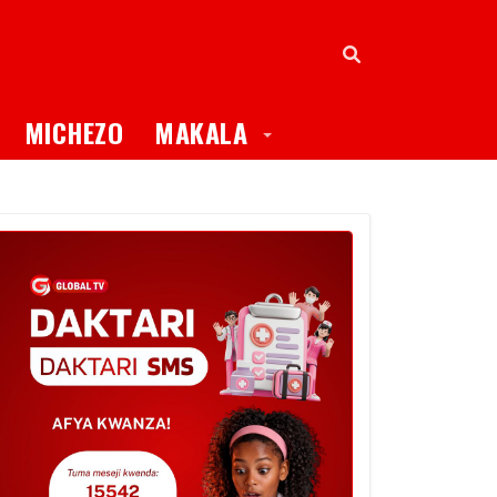
oggle Dropdown
Toggle Dropdown
MICHEZO
MAKALA