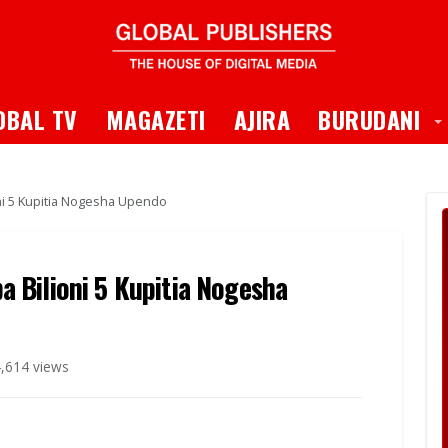
 Dropdown
T
OBAL TV
MAGAZETI
AJIRA
BURUDANI
i 5 Kupitia Nogesha Upendo
 Bilioni 5 Kupitia Nogesha
,614 views