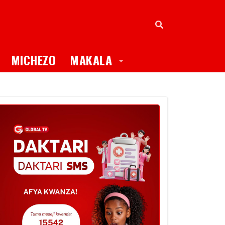
oggle Dropdown
Toggle Dropdown
MICHEZO
MAKALA