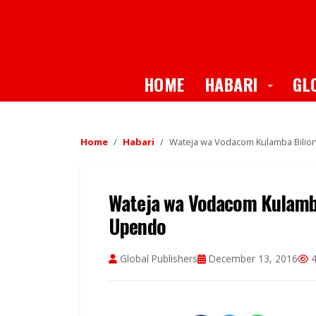
Toggle
HOME
HABARI
GL
Home
Habari
Wateja wa Vodacom Kulamba Bilion
Wateja wa Vodacom Kulamba
Upendo
Global Publishers
December 13, 2016
4