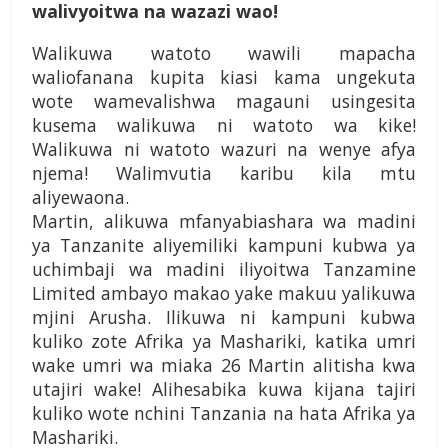
walivyoitwa na wazazi wao!
Walikuwa watoto wawili mapacha
waliofanana kupita kiasi kama ungekuta
wote wamevalishwa magauni usingesita
kusema walikuwa ni watoto wa kike!
Walikuwa ni watoto wazuri na wenye afya
njema! Walimvutia karibu kila mtu
aliyewaona.
Martin, alikuwa mfanyabiashara wa madini
ya Tanzanite aliyemiliki kampuni kubwa ya
uchimbaji wa madini iliyoitwa Tanzamine
Limited ambayo makao yake makuu yalikuwa
mjini Arusha. Ilikuwa ni kampuni kubwa
kuliko zote Afrika ya Mashariki, katika umri
wake umri wa miaka 26 Martin alitisha kwa
utajiri wake! Alihesabika kuwa kijana tajiri
kuliko wote nchini Tanzania na hata Afrika ya
Mashariki.