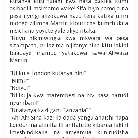
kufanya kitu fulani kwa hata dakika kumi
asibadili msimamo wake! Sifa hiyo pamoja na
pesa nyingi alizokuwa nazo tena katika umri
mdogo zilimpa Martin kiburi cha kumchukua
msichana yoyote yule aliyemtaka.
“Huyu nikimwingia kwa mkwara wa pesa
sitampata, ni lazima nijifanye sina kitu lakini
baadaye mambo yatakuwa sawa!”Aliwaza
Martin.
“Ulikuja London kufanya nini?”
“Mimi?”
“Ndiyo!”
“Nilikuja kwa matembezi na hivi sasa narudi
nyumbani!”
“Unafanya kazi gani Tanzania?”
“Ah! Ah! Sina kazi ila dada yangu anaishi hapa
London na aliniita ili anitafutie kibarua lakini
imeshindikana na ameamua kunirudisha