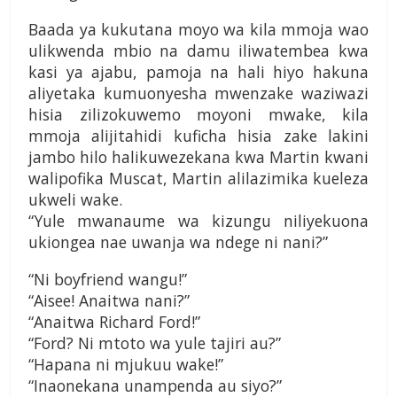
Baada ya kukutana moyo wa kila mmoja wao
ulikwenda mbio na damu iliwatembea kwa
kasi ya ajabu, pamoja na hali hiyo hakuna
aliyetaka kumuonyesha mwenzake waziwazi
hisia zilizokuwemo moyoni mwake, kila
mmoja alijitahidi kuficha hisia zake lakini
jambo hilo halikuwezekana kwa Martin kwani
walipofika Muscat, Martin alilazimika kueleza
ukweli wake.
“Yule mwanaume wa kizungu niliyekuona
ukiongea nae uwanja wa ndege ni nani?”
“Ni boyfriend wangu!”
“Aisee! Anaitwa nani?”
“Anaitwa Richard Ford!”
“Ford? Ni mtoto wa yule tajiri au?”
“Hapana ni mjukuu wake!”
“Inaonekana unampenda au siyo?”