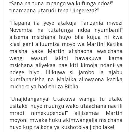
“Sana na tuna mpango wa kufunga ndoa!”
“Inamaana utarudi tena Uingereza?”
“Hapana ila yeye atakuja Tanzania mwezi
Novemba na tutafunga ndoa nyumbani!”
alisema msichana huyo bila kujua ni kwa
kiasi gani aliuumiza moyo wa Martin! Katika
maisha yake Martin alishaona wasichana
wengi wazuri lakini hawakuwa kama
msichana aliyekaa nae kiti kimoja ndani ya
ndege hiyo, lilikuwa si jambo la ajabu
kumfananisha na Malaika aliowaona katika
michoro ya hadithi za Biblia.
“Unajidanganya! Utakuwa wangu tu utake
usitake, huyo mzungu wako utaachana nae ili
mradi nimekupenda!” alijisemea Martin
moyoni mwake huku akimwangalia msichana
huyo kupita kona ya kushoto ya jicho lake!