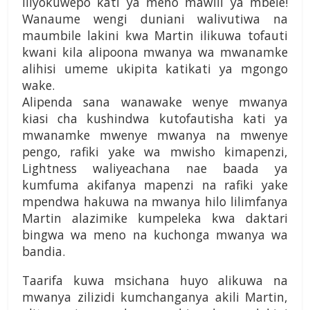
iliyokuwepo kati ya meno mawili ya mbele!
Wanaume wengi duniani walivutiwa na
maumbile lakini kwa Martin ilikuwa tofauti
kwani kila alipoona mwanya wa mwanamke
alihisi umeme ukipita katikati ya mgongo
wake.
Alipenda sana wanawake wenye mwanya
kiasi cha kushindwa kutofautisha kati ya
mwanamke mwenye mwanya na mwenye
pengo, rafiki yake wa mwisho kimapenzi,
Lightness waliyeachana nae baada ya
kumfuma akifanya mapenzi na rafiki yake
mpendwa hakuwa na mwanya hilo lilimfanya
Martin alazimike kumpeleka kwa daktari
bingwa wa meno na kuchonga mwanya wa
bandia.
Taarifa kuwa msichana huyo alikuwa na
mwanya zilizidi kumchanganya akili Martin,