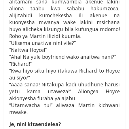
alitamani sana kumwambia akenue lakini
aliona taabu kwa sababu hakumzoea,
alijitahidi kumchekesha ili akenue na
kuonyesha mwanya wake lakini msichana
huyo alicheka kizungu bila kufungua mdomo!
Roho ya Martin ilizidi kuumia.
“Ulisema unatiwa nini vile?”
“Naitwa Hoyce!”
“Aha! Na yule boyfriend wako anaitwa nani?”
”Richard!”
“Kwa hiyo siku hiyo itakuwa Richard to Hoyce
au siyo?”
“Aaaa sanaa! Nitakupa kadi uhudhurie harusi
yetu kama utaweza!” Aliongea Hoyce
akionyesha furaha ya ajabu.
“Utamwacha tu!” aliwaza Martin kichwani
mwake.
Je, nini kitaendelea?