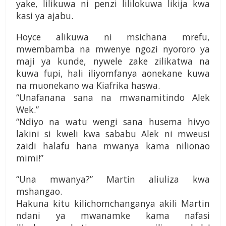
yake, lilikuwa ni penzi lililokuwa likija kwa
kasi ya ajabu.
Hoyce alikuwa ni msichana mrefu,
mwembamba na mwenye ngozi nyororo ya
maji ya kunde, nywele zake zilikatwa na
kuwa fupi, hali iliyomfanya aonekane kuwa
na muonekano wa Kiafrika haswa.
“Unafanana sana na mwanamitindo Alek
Wek.”
“Ndiyo na watu wengi sana husema hivyo
lakini si kweli kwa sababu Alek ni mweusi
zaidi halafu hana mwanya kama nilionao
mimi!”
“Una mwanya?” Martin aliuliza kwa
mshangao.
Hakuna kitu kilichomchanganya akili Martin
ndani ya mwanamke kama nafasi