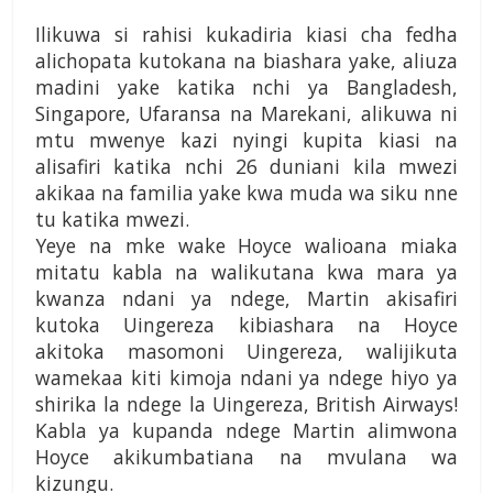
Ilikuwa si rahisi kukadiria kiasi cha fedha
alichopata kutokana na biashara yake, aliuza
madini yake katika nchi ya Bangladesh,
Singapore, Ufaransa na Marekani, alikuwa ni
mtu mwenye kazi nyingi kupita kiasi na
alisafiri katika nchi 26 duniani kila mwezi
akikaa na familia yake kwa muda wa siku nne
tu katika mwezi.
Yeye na mke wake Hoyce walioana miaka
mitatu kabla na walikutana kwa mara ya
kwanza ndani ya ndege, Martin akisafiri
kutoka Uingereza kibiashara na Hoyce
akitoka masomoni Uingereza, walijikuta
wamekaa kiti kimoja ndani ya ndege hiyo ya
shirika la ndege la Uingereza, British Airways!
Kabla ya kupanda ndege Martin alimwona
Hoyce akikumbatiana na mvulana wa
kizungu.