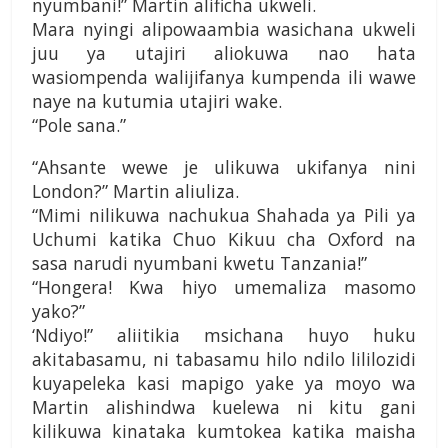
nyumbani!” Martin alificha ukweli.
Mara nyingi alipowaambia wasichana ukweli
juu ya utajiri aliokuwa nao hata
wasiompenda walijifanya kumpenda ili wawe
naye na kutumia utajiri wake.
“Pole sana.”
“Ahsante wewe je ulikuwa ukifanya nini
London?” Martin aliuliza.
“Mimi nilikuwa nachukua Shahada ya Pili ya
Uchumi katika Chuo Kikuu cha Oxford na
sasa narudi nyumbani kwetu Tanzania!”
“Hongera! Kwa hiyo umemaliza masomo
yako?”
‘Ndiyo!” aliitikia msichana huyo huku
akitabasamu, ni tabasamu hilo ndilo lililozidi
kuyapeleka kasi mapigo yake ya moyo wa
Martin alishindwa kuelewa ni kitu gani
kilikuwa kinataka kumtokea katika maisha