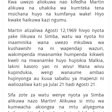
Kwa uwezo aliokuwa nao kifedha Martin
alikuwa na uhakika wa kumteka tena
msichana huyo na kumfanya wake! Hiyo
kwake haikuwa kazi ngumu.
Martin alizaliwa Agosti 12,1969 hivyo nyota
yake ilikuwa ni Simba, watu wa nyota hii
inaaminika wana uwezo mkubwa wa
kushawishi na ni wapendaji wazuri,
wakimpenda mwanamke humpenda kikweli
kweli na mwanamke huyo hujisikia Malkia,
lakini kasoro yao ni wivu! Wana wivu
kupindukia, wengi wanaume ambao
hujinyonga au kuua sababu ya mapenzi ni
waliozaliwa kati ya Julai 21 hadi Agosti 21.
Sifa zote za watu wenye nyota ya Simba
alikuwa nazo Martin! Alikuwa si mtu wa
kumwacha akiongea na mtu aliyegoma