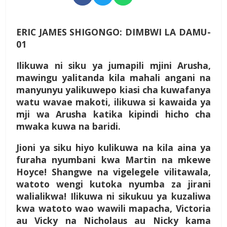
ERIC JAMES SHIGONGO:
DIMBWI LA DAMU-
01
Ilikuwa ni siku ya jumapili mjini Arusha,
mawingu yalitanda kila mahali angani na
manyunyu yalikuwepo kiasi cha kuwafanya
watu wavae makoti, ilikuwa si kawaida ya
mji wa Arusha katika kipindi hicho cha
mwaka kuwa na baridi.
Jioni ya siku hiyo kulikuwa na kila aina ya
furaha nyumbani kwa Martin na mkewe
Hoyce! Shangwe na vigelegele vilitawala,
watoto wengi kutoka nyumba za jirani
walialikwa! Ilikuwa ni sikukuu ya kuzaliwa
kwa watoto wao wawili mapacha, Victoria
au Vicky na Nicholaus au Nicky kama