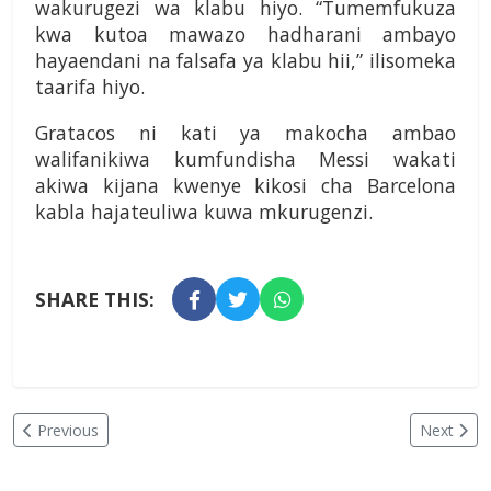
wakurugezi wa klabu hiyo. “Tumemfukuza
kwa kutoa ma­wazo hadharani ambayo
hayaendani na falsafa ya klabu hii,” ilisomeka
taarifa hiyo.
Gratacos ni kati ya makocha ambao
walifanikiwa kumfundisha Messi wakati
akiwa kijana kwenye kiko­si cha Barcelona
kabla hajateuliwa kuwa mkurugenzi.
SHARE THIS:
Previous
Next