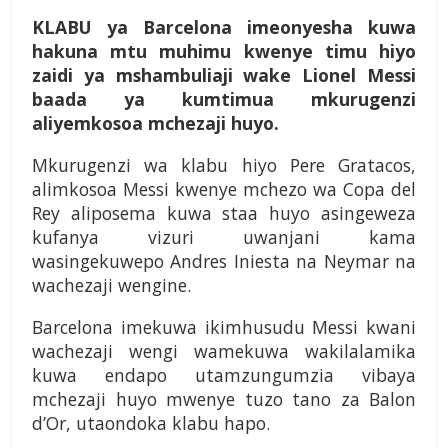
K
LABU
ya Barcelona imeonyesha kuwa
hakuna mtu muhimu kwenye timu hiyo
zaidi ya mshambuliaji wake Lionel Messi
baada ya kumtimua mkurugenzi
aliyemkosoa mchezaji huyo.
Mkurugenzi wa klabu hiyo Pere Gratacos,
alimko­soa Messi kwenye mchezo wa Copa del
Rey alipose­ma kuwa staa huyo asingeweza
kufanya vizuri uwan­jani kama
wasingekuwepo Andres Iniesta na Neymar na
wachezaji wengine.
Barcelona imekuwa ikimhusudu Messi kwani
wachezaji wengi wamekuwa wakilalamika
kuwa en­dapo utamzungumzia vibaya
mchezaji huyo mwenye tuzo tano za Balon
d’Or, utaondoka klabu hapo.