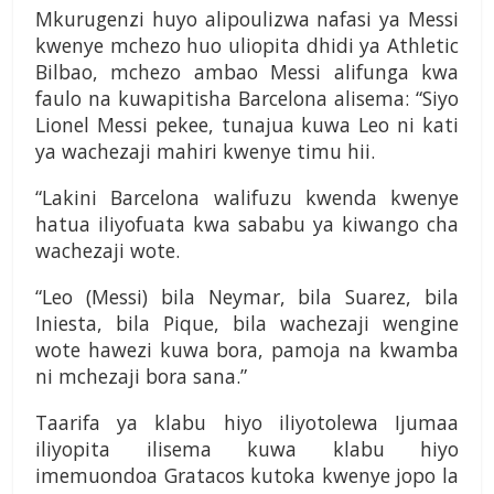
Mkurugenzi huyo alipoulizwa nafasi ya Messi
kwenye mchezo huo uliopita dhidi ya Athletic
Bilbao, mchezo ambao Messi alifunga kwa
faulo na kuwapi­tisha Barcelona alisema: “Siyo
Lionel Messi pekee, tu­najua kuwa Leo ni kati
ya wachezaji mahiri kwenye timu hii.
“Lakini Barcelona walifuzu kwenda kwenye
hatua iliyofuata kwa sababu ya kiwango cha
wachezaji wote.
“Leo (Messi) bila Neymar, bila Suarez, bila
Iniesta, bila Pique, bila wachezaji wengine
wote hawezi kuwa bora, pamoja na kwamba
ni mchezaji bora sana.”
Taarifa ya klabu hiyo iliyotolewa Ijumaa
iliyopita ilisema kuwa klabu hiyo
imemuondoa Gratacos kutoka kwenye jopo la