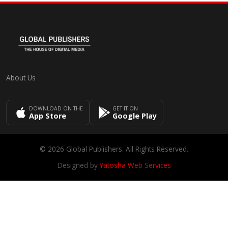
About Us
DOWNLOAD ON THE
GET IT ON
App Store
Google Play
© 2026 Global Publishers. All Rights Reserved.
Designed by
Yatosha Web Services