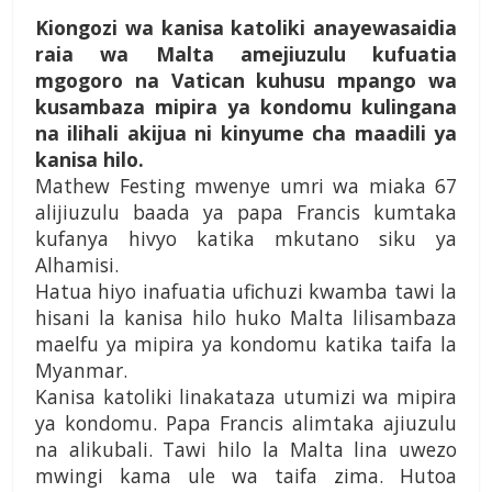
Kiongozi wa kanisa katoliki anayewasaidia
raia wa Malta amejiuzulu kufuatia
mgogoro na Vatican kuhusu mpango wa
kusambaza mipira ya kondomu kulingana
na ilihali akijua ni kinyume cha maadili ya
kanisa hilo.
Mathew Festing mwenye umri wa miaka 67
alijiuzulu baada ya papa Francis kumtaka
kufanya hivyo katika mkutano siku ya
Alhamisi.
Hatua hiyo inafuatia ufichuzi kwamba tawi la
hisani la kanisa hilo huko Malta lilisambaza
maelfu ya mipira ya kondomu katika taifa la
Myanmar.
Kanisa katoliki linakataza utumizi wa mipira
ya kondomu. Papa Francis alimtaka ajiuzulu
na alikubali. Tawi hilo la Malta lina uwezo
mwingi kama ule wa taifa zima. Hutoa