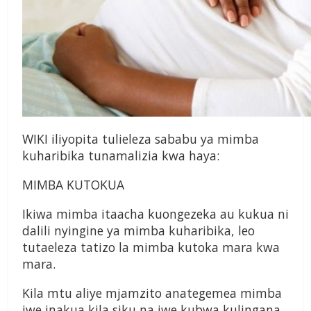
WIKI iliyopita tulieleza sababu ya mimba
kuharibika tunamalizia kwa haya:
MIMBA KUTOKUA
Ikiwa mimba itaacha kuongezeka au kukua ni
dalili nyingine ya mimba kuharibika, leo
tutaeleza tatizo la mimba kutoka mara kwa
mara.
Kila mtu aliye mjamzito anategemea mimba
iwe inakua kila siku na iwe kubwa kulingana