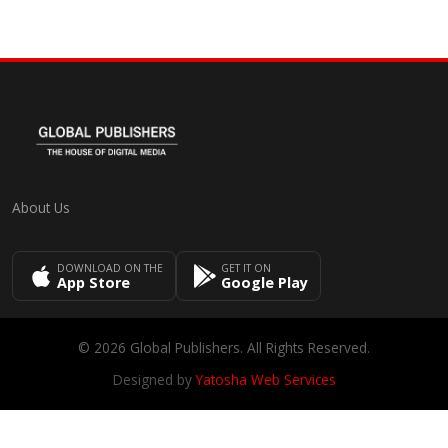
About Us
DOWNLOAD ON THE
GET IT ON
App Store
Google Play
© 2026 Global Publishers. All Rights Reserved.
Designed by
Yatosha Web Services