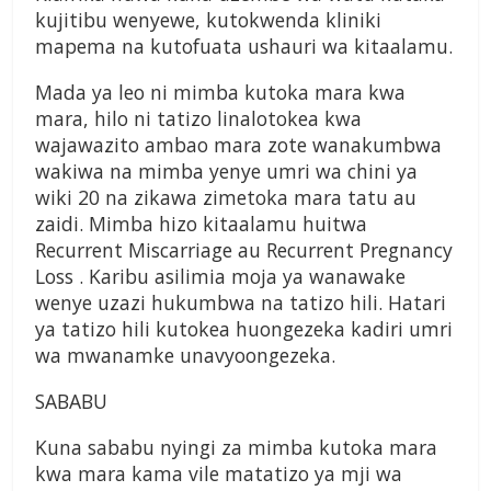
kujitibu wenyewe, kutokwenda kliniki
mapema na kutofuata ushauri wa kitaalamu.
Mada ya leo ni mimba kutoka mara kwa
mara, hilo ni tatizo linalotokea kwa
wajawazito ambao mara zote wanakumbwa
wakiwa na mimba yenye umri wa chini ya
wiki 20 na zikawa zimetoka mara tatu au
zaidi. Mimba hizo kitaalamu huitwa
Recurrent Miscarriage au Recurrent Pregnancy
Loss . Karibu asilimia moja ya wanawake
wenye uzazi hukumbwa na tatizo hili. Hatari
ya tatizo hili kutokea huongezeka kadiri umri
wa mwanamke unavyoongezeka.
SABABU
Kuna sababu nyingi za mimba kutoka mara
kwa mara kama vile matatizo ya mji wa