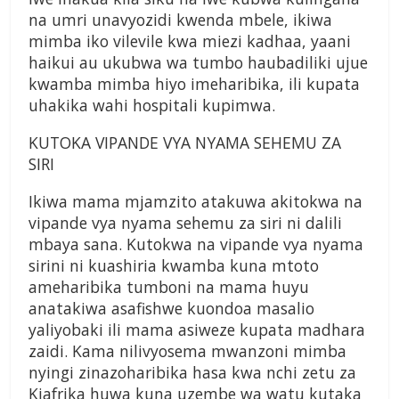
na umri unavyozidi kwenda mbele, ikiwa
mimba iko vilevile kwa miezi kadhaa, yaani
haikui au ukubwa wa tumbo haubadiliki ujue
kwamba mimba hiyo imeharibika, ili kupata
uhakika wahi hospitali kupimwa.
KUTOKA VIPANDE VYA NYAMA SEHEMU ZA
SIRI
Ikiwa mama mjamzito atakuwa akitokwa na
vipande vya nyama sehemu za siri ni dalili
mbaya sana. Kutokwa na vipande vya nyama
sirini ni kuashiria kwamba kuna mtoto
ameharibika tumboni na mama huyu
anatakiwa asafishwe kuondoa masalio
yaliyobaki ili mama asiweze kupata madhara
zaidi. Kama nilivyosema mwanzoni mimba
nyingi zinazoharibika hasa kwa nchi zetu za
Kiafrika huwa kuna uzembe wa watu kutaka