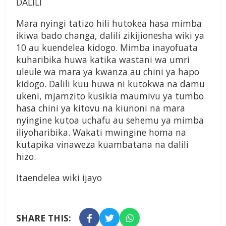
DALILI
Mara nyingi tatizo hili hutokea hasa mimba
ikiwa bado changa, dalili zikijionesha wiki ya
10 au kuendelea kidogo. Mimba inayofuata
kuharibika huwa katika wastani wa umri
uleule wa mara ya kwanza au chini ya hapo
kidogo. Dalili kuu huwa ni kutokwa na damu
ukeni, mjamzito kusikia maumivu ya tumbo
hasa chini ya kitovu na kiunoni na mara
nyingine kutoa uchafu au sehemu ya mimba
iliyoharibika. Wakati mwingine homa na
kutapika vinaweza kuambatana na dalili
hizo.
Itaendelea wiki ijayo
SHARE THIS: