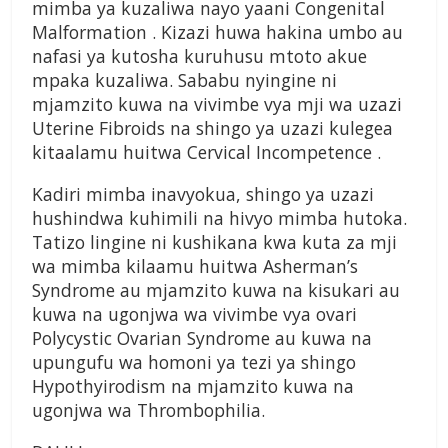
mimba ya kuzaliwa nayo yaani Congenital
Malformation . Kizazi huwa hakina umbo au
nafasi ya kutosha kuruhusu mtoto akue
mpaka kuzaliwa. Sababu nyingine ni
mjamzito kuwa na vivimbe vya mji wa uzazi
Uterine Fibroids na shingo ya uzazi kulegea
kitaalamu huitwa Cervical Incompetence .
Kadiri mimba inavyokua, shingo ya uzazi
hushindwa kuhimili na hivyo mimba hutoka.
Tatizo lingine ni kushikana kwa kuta za mji
wa mimba kilaamu huitwa Asherman’s
Syndrome au mjamzito kuwa na kisukari au
kuwa na ugonjwa wa vivimbe vya ovari
Polycystic Ovarian Syndrome au kuwa na
upungufu wa homoni ya tezi ya shingo
Hypothyirodism na mjamzito kuwa na
ugonjwa wa Thrombophilia.