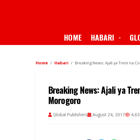
Toggle
HOME
HABARI
GL
Home
Habari
Breaking News: Ajali ya Treni na 
Breaking News: Ajali ya Tre
Morogoro
Global Publishers
August 24, 2017
4,63