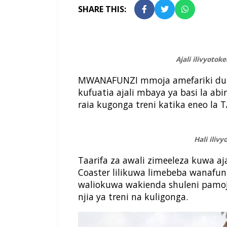
SHARE THIS:
Ajali ilivyoto
MWANAFUNZI mmoja amefariki dun
kufuatia ajali mbaya ya basi la abi
raia kugonga treni katika eneo la 
Hali iliv
Taarifa za awali zimeeleza kuwa aja
Coaster lilikuwa limebeba wanafun
waliokuwa wakienda shuleni pamoja
njia ya treni na kuligonga.