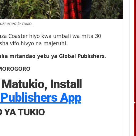
ki eneo la tukio.
iruza Coaster hiyo kwa umbali wa mita 30
ha vifo hivyo na majeruhi.
ilia mitandao yetu ya Global Publishers.
| MOROGORO
 Matukio, Install
 Publishers App
O YA TUKIO