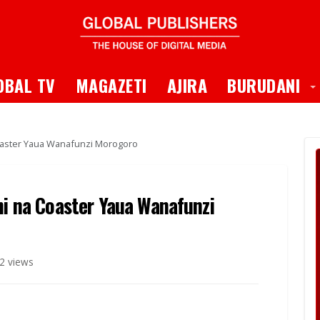
 Dropdown
T
OBAL TV
MAGAZETI
AJIRA
BURUDANI
Coaster Yaua Wanafunzi Morogoro
ni na Coaster Yaua Wanafunzi
2 views