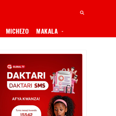
oggle Dropdown
Toggle Dropdown
MICHEZO
MAKALA