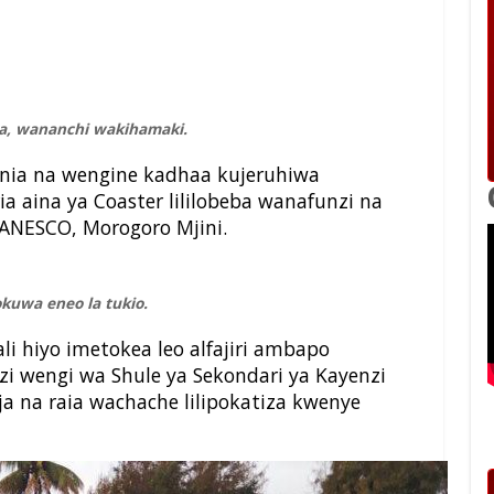
kea, wananchi wakihamaki.
ia na wengine kadhaa kujeruhiwa
ria aina ya Coaster lililobeba wanafunzi na
TANESCO, Morogoro Mjini.
yokuwa eneo la tukio.
li hiyo imetokea leo alfajiri ambapo
zi wengi wa Shule ya Sekondari ya Kayenzi
 na raia wachache lilipokatiza kwenye