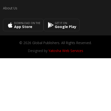
About Us
DOWNLOAD ON THE
GET IT ON
App Store
Google Play
© 2026 Global Publishers. All Rights Reserved.
Designed by
Yatosha Web Services