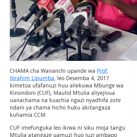
CHAMA cha Wananchi upande wa
Prof.
Ibrahim Lipumba
, leo Desemba 4, 2017
kimetoa ufafanuzi huu aliekuwa Mbunge wa
Kinondoni (CUF), Maulid Mtulia aliyejivua
uanachama na kuachia ngazi nyadhifa zote
ndani ya chama hicho huku akitangaza
kuhamia CCM.
CUF imefunguka leo ikiwa ni siku moja tangu
Mtulia atangaze uamuzi huo juzi ambapo