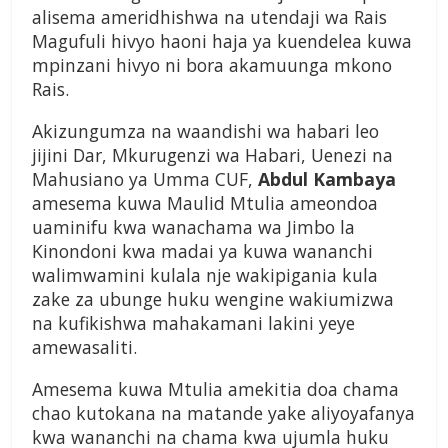
alisema ameridhishwa na utendaji wa Rais
Magufuli hivyo haoni haja ya kuendelea kuwa
mpinzani hivyo ni bora akamuunga mkono
Rais.
Akizungumza na waandishi wa habari leo
jijini Dar, Mkurugenzi wa Habari, Uenezi na
Mahusiano ya Umma CUF,
Abdul Kambaya
amesema kuwa Maulid Mtulia ameondoa
uaminifu kwa wanachama wa Jimbo la
Kinondoni kwa madai ya kuwa wananchi
walimwamini kulala nje wakipigania kula
zake za ubunge huku wengine wakiumizwa
na kufikishwa mahakamani lakini yeye
amewasaliti.
Amesema kuwa Mtulia amekitia doa chama
chao kutokana na matande yake aliyoyafanya
kwa wananchi na chama kwa ujumla huku