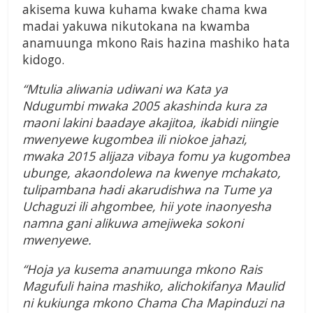
akisema
kuwa kuhama kwake chama kwa
madai yakuwa nikutokana na kwamba
anamuunga mkono Rais hazina mashiko hata
kidogo.
“Mtulia aliwania udiwani wa Kata ya
Ndugumbi mwaka 2005 akashinda kura za
maoni lakini baadaye akajitoa, ikabidi niingie
mwenyewe kugombea ili niokoe jahazi,
mwaka 2015 alijaza vibaya fomu ya kugombea
ubunge, akaondolewa na kwenye mchakato,
tulipambana hadi akarudishwa na Tume ya
Uchaguzi ili ahgombee, hii yote inaonyesha
namna gani alikuwa amejiweka sokoni
mwenyewe.
“Hoja ya kusema anamuunga mkono Rais
Magufuli haina mashiko, alichokifanya Maulid
ni kukiunga mkono Chama Cha Mapinduzi na