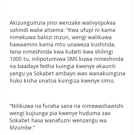
Akizungumzia jinsi wenzake walivyopokea
ushindi wake alisema: “Kwa ufupi ni kama
nimekuwa balozi mzuri, wengi walikuwa
hawaamini kama mtu unaweza kushinda,
tena nimeshinda kwa kubeti kwa shilingi
1000 tu, nilipotumiwa SMS kuwa nimeshinda
na baadaye fedha kuingia kwenye akaunti
yangu ya Sokabet ambayo wao wanakuingizia
huko kisha unatoa kuingiza kwenye simu.
“Nilikuwa na furaha sana na nimewashawishi
wengi kujiunga pia kwenye huduma zao
Sokabet hasa wanafuzni wenzangu wa
Mzumbe.”