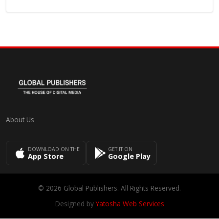
About Us
DOWNLOAD ON THE
GET IT ON
App Store
Google Play
© 2026 Global Publishers. All Rights Reserved.
Designed by
Yatosha Web Services