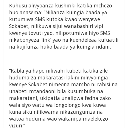
Kuhusu alivyoanza kushiriki katika mchezo
huo anasema: “Nilianza kuingia baada ya
kutumiwa SMS kutoka kwao wenyewe
Sokabet, nilikuwa sijui wanabashiri vipi
kwenye tovuti yao, nilipotumiwa hiyo SMS
nikabonyeza ‘link’ yao na kuendeleaa kufuatili
na kujifunza huko baada ya kuingia ndani.
“Kabla ya hapo niliwahi kubeti katika zile
huduma za makaratasi lakini nilivyoingia
kwenye Sokabet nimeona mambo ni rahisi na
unabeti mtandaoni bila kusumbuka na
makaratani, ukipatia unalipwa fedha zako
wala siyo watu wa longolongo kwa kuwa
kuna siku nilikwama nikazungumza na
watoa huduma wao wakanipa maelekezo
vizuri.”