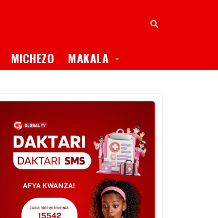
oggle Dropdown
Toggle Dropdown
MICHEZO
MAKALA