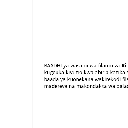
BAADHI ya wasanii wa filamu za
Ki
kugeuka kivutio kwa abiria katika 
baada ya kuonekana wakirekodi f
madereva na makondakta wa dalad