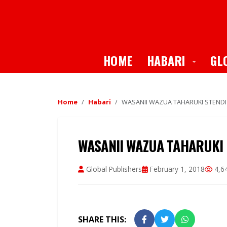
Toggle
HOME
HABARI
GL
Home
Habari
WASANII WAZUA TAHARUKI STENDI
WASANII WAZUA TAHARUKI 
Global Publishers
February 1, 2018
4,6
SHARE THIS: