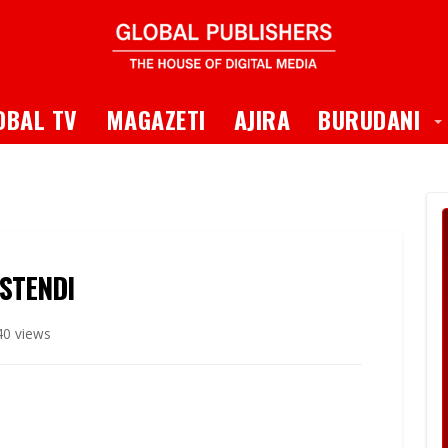
 Dropdown
T
OBAL TV
MAGAZETI
AJIRA
BURUDANI
STENDI
40 views