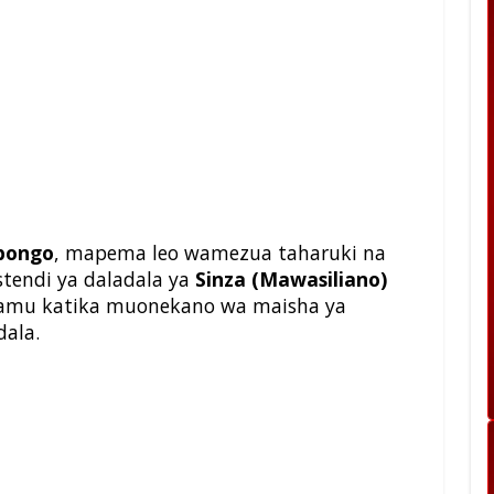
bongo
, mapema leo wamezua taharuki na
stendi ya daladala ya
Sinza (Mawasiliano)
ilamu katika muonekano wa maisha ya
ala.