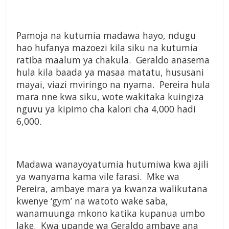
Pamoja na kutumia madawa hayo, ndugu
hao hufanya mazoezi kila siku na kutumia
ratiba maalum ya chakula. Geraldo anasema
hula kila baada ya masaa matatu, hususani
mayai, viazi mviringo na nyama. Pereira hula
mara nne kwa siku, wote wakitaka kuingiza
nguvu ya kipimo cha kalori cha 4,000 hadi
6,000.
Madawa wanayoyatumia hutumiwa kwa ajili
ya wanyama kama vile farasi. Mke wa
Pereira, ambaye mara ya kwanza walikutana
kwenye ‘gym’ na watoto wake saba,
wanamuunga mkono katika kupanua umbo
lake. Kwa upande wa Geraldo ambaye ana