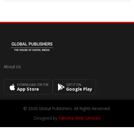
About Us
DOWNLOAD ON THE
GET IT ON
App Store
Google Play
© 2026 Global Publishers. All Rights Reserved.
Designed by
Yatosha Web Services