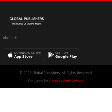
About Us
DOWNLOAD ON THE
GET IT ON
App Store
Google Play
© 2026 Global Publishers. All Rights Reserved.
Designed by
Yatosha Web Services