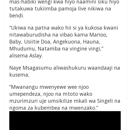
mas-habiki wengi kwa hiyo naamini siku hiyo
tutakuwa tukiimba pamoja live nikiwa na
bendi.
“Ukiwa na patna wako hii si ya kukosa kwani
nitawaburudisha na vibao kama Marioo,
Baby, Usiitie Doa, Angekuona, Hauna,
Mhudumu, Natamba na vingine vingi,”
alisema Aslay.
Naye Msagasumu aliwashukuru waandaaji na
kusema;
“Mwanangu mwenyewe wee njoo
umependeza, njoo na mtoto wako
mzurimzuri uje umsikilize mkali wa Singeli na
ngoma za kubembea na mwenzako.”