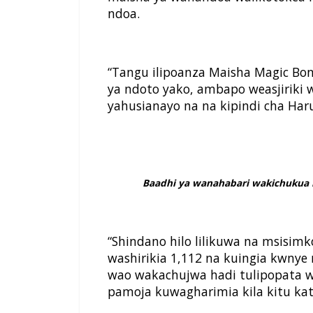
ndoa.
“Tangu ilipoanza Maisha Magic Bon
ya ndoto yako, ambapo weasjiriki 
yahusianayo na na kipindi cha Haru
Baadhi ya wanahabari wakichukua 
“Shindano hilo lilikuwa na msisim
washirikia 1,112 na kuingia kwnye
wao wakachujwa hadi tulipopata 
pamoja kuwagharimia kila kitu kati