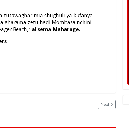
ia tutawagharimia shughuli ya kufanya
wa gharama zetu hadi Mombasa nchini
oyager Beach,”
alisema Maharage.
ers
Next