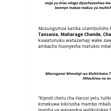
moja ya droo ndogo iliyochezeshwa kwa
kwenye makao makuu ya multichoi
Akizungumza katika utambulisho
Tanzania, Maharage Chande, Cha
kuwatunuku watazamaji wake zawa
ambacho huonyesha matukio mbali
Mkurugenzi Mtendaji wa Multichoice T
lililoulizwa na 
“Kipndi chetu cha Harusi yetu tu
kimekuwa kikirusha mambo mbalimb
maisha ya wanandoa walikotokea h