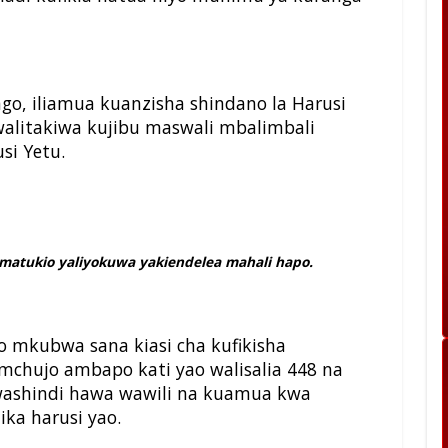
go, iliamua kuanzisha shindano la Harusi
walitakiwa kujibu maswali mbalimbali
si Yetu.
matukio yaliyokuwa yakiendelea mahali hapo.
ko mkubwa sana kiasi cha kufikisha
 mchujo ambapo kati yao walisalia 448 na
washindi hawa wawili na kuamua kwa
ka harusi yao.