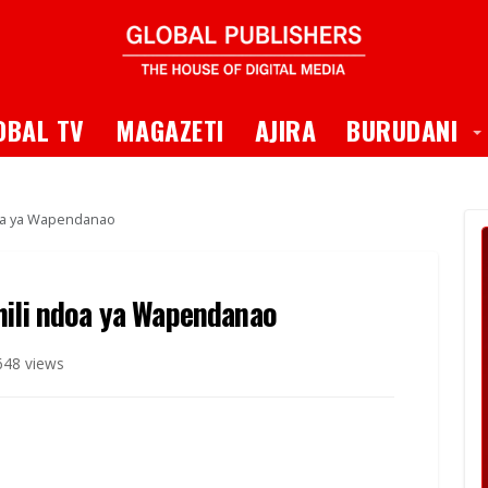
 Dropdown
T
OBAL TV
MAGAZETI
AJIRA
BURUDANI
doa ya Wapendanao
hili ndoa ya Wapendanao
648 views