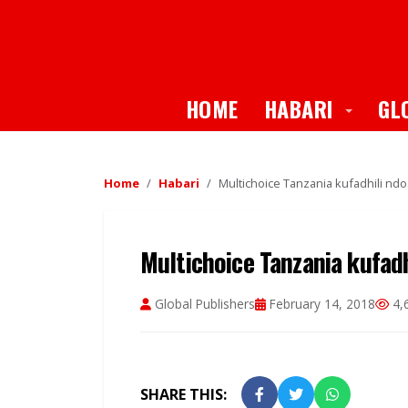
Toggle
HOME
HABARI
GL
Home
Habari
Multichoice Tanzania kufadhili n
Multichoice Tanzania kufad
Global Publishers
February 14, 2018
4,
SHARE THIS: