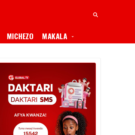
oggle Dropdown
Toggle Dropdown
MICHEZO
MAKALA