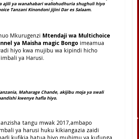
 ajili ya wanahabari waliohudhuria shughuli hiyo
ce Tanzani Kinondoni jijini Dar es Salaam.
 huo Mkurugenzi
Mtendaji wa Multichoice
nnel ya Maisha magic Bongo
imeamua
di hiyo kwa mujibu wa kipindi hicho
mbali ya Harusi.
anzania, Maharage Chande, akijibu moja ya swali
waandishi kwenye hafla hiyo.
likianzisha tangu mwak 2017,ambapo
ali ya harusi huku kikiangazia zaidi
adi kufikia hatua hiyo muhimu ya kufunga