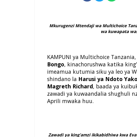
Mkurugenzi Mtendaji wa Multichoice Tan
wa kuwapata was
KAMPUNI ya Multichoice Tanzania, 
Bongo
, kinachorushwa katika kin
imeamua kutumia siku ya leo ya 
shindano la
Harusi ya Ndoto Yak
Magreth Richard
, baada ya kuibu
zawadi ya kuwaandalia shughuli n
Aprili mwaka huu.
Zawadi ya king’amzi ikikabidhiwa kwa Eva