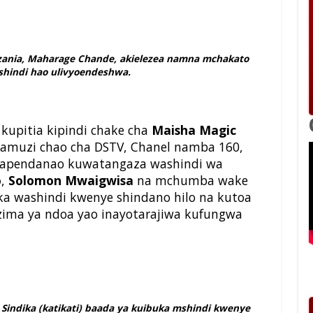
zania, Maharage Chande, akielezea namna mchakato
hindi hao ulivyoendeshwa.
kupitia kipindi chake cha
Maisha Magic
g’amuzi chao cha DSTV, Chanel namba 160,
Wapendanao kuwatangaza washindi wa
o
,
Solomon Mwaigwisa
na mchumba wake
ka washindi kwenye shindano hilo na kutoa
zima ya ndoa yao inayotarajiwa kufungwa
 Sindika (katikati) baada ya kuibuka mshindi kwenye