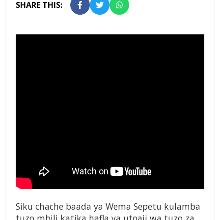
SHARE THIS:
Siku chache baada ya Wema Sepetu kulamba
tuzo mbili katika hafla ya utoaji wa tuzo za