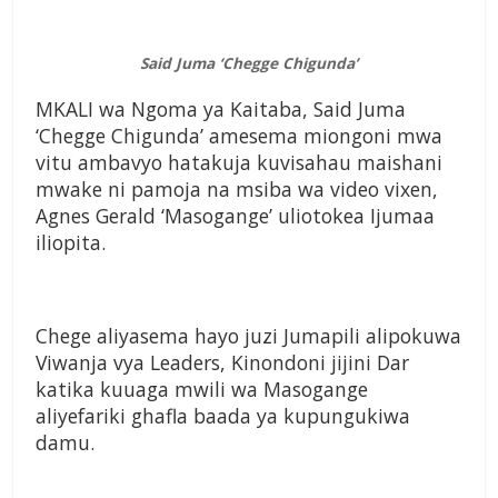
Said Juma ‘Chegge Chigunda’
MKALI wa Ngoma ya Kaitaba, Said Juma
‘Chegge Chigunda’ amesema miongoni mwa
vitu ambavyo hatakuja kuvisahau maishani
mwake ni pamoja na msiba wa video vixen,
Agnes Gerald ‘Masogange’ uliotokea Ijumaa
iliopita.
Chege aliyasema hayo juzi Jumapili alipokuwa
Viwanja vya Leaders, Kinondoni jijini Dar
katika kuuaga mwili wa Masogange
aliyefariki ghafla baada ya kupungukiwa
damu.