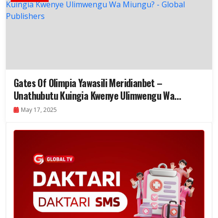
Gates Of Olimpia Yawasili Meridianbet –
Unathubutu Kuingia Kwenye Ulimwengu Wa
Miungu?
May 17, 2025