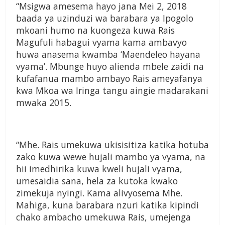
“Msigwa amesema hayo jana Mei 2, 2018
baada ya uzinduzi wa barabara ya Ipogolo
mkoani humo na kuongeza kuwa Rais
Magufuli habagui vyama kama ambavyo
huwa anasema kwamba ‘Maendeleo hayana
vyama’. Mbunge huyo alienda mbele zaidi na
kufafanua mambo ambayo Rais ameyafanya
kwa Mkoa wa Iringa tangu aingie madarakani
mwaka 2015.
“Mhe. Rais umekuwa ukisisitiza katika hotuba
zako kuwa wewe hujali mambo ya vyama, na
hii imedhirika kuwa kweli hujali vyama,
umesaidia sana, hela za kutoka kwako
zimekuja nyingi. Kama alivyosema Mhe.
Mahiga, kuna barabara nzuri katika kipindi
chako ambacho umekuwa Rais, umejenga