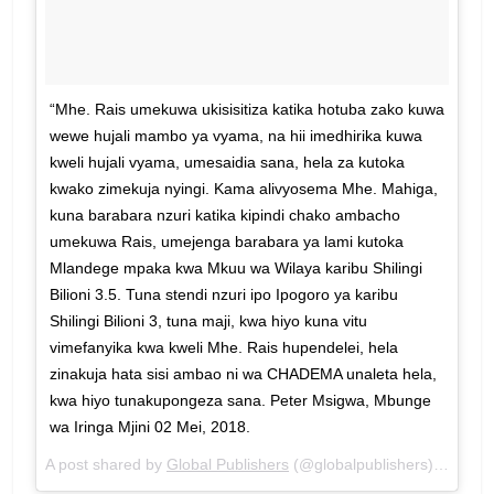
“Mhe. Rais umekuwa ukisisitiza katika hotuba zako kuwa
wewe hujali mambo ya vyama, na hii imedhirika kuwa
kweli hujali vyama, umesaidia sana, hela za kutoka
kwako zimekuja nyingi. Kama alivyosema Mhe. Mahiga,
kuna barabara nzuri katika kipindi chako ambacho
umekuwa Rais, umejenga barabara ya lami kutoka
Mlandege mpaka kwa Mkuu wa Wilaya karibu Shilingi
Bilioni 3.5. Tuna stendi nzuri ipo Ipogoro ya karibu
Shilingi Bilioni 3, tuna maji, kwa hiyo kuna vitu
vimefanyika kwa kweli Mhe. Rais hupendelei, hela
zinakuja hata sisi ambao ni wa CHADEMA unaleta hela,
kwa hiyo tunakupongeza sana. Peter Msigwa, Mbunge
wa Iringa Mjini 02 Mei, 2018.
A post shared by
Global Publishers
(@globalpublishers) on
May 