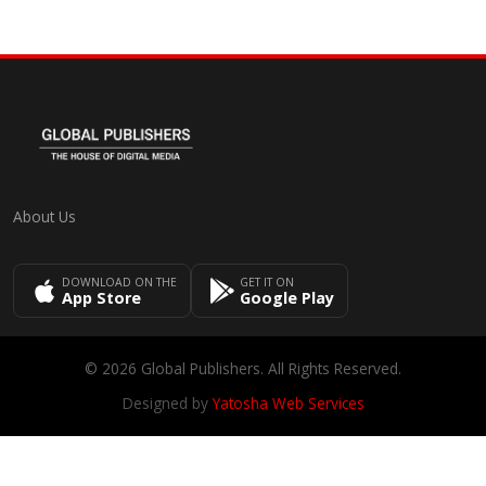
About Us
DOWNLOAD ON THE
GET IT ON
App Store
Google Play
© 2026 Global Publishers. All Rights Reserved.
Designed by
Yatosha Web Services