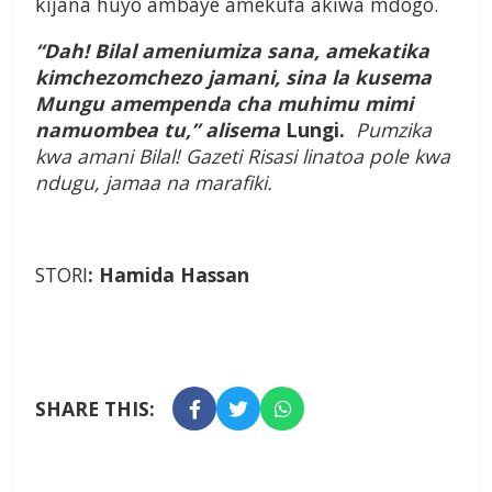
kijana huyo ambaye amekufa akiwa mdogo.
“Dah! Bilal ameniumiza sana, amekatika
kimchezomchezo jamani, sina la kusema
Mungu amempenda cha muhimu mimi
namuombea tu,” alisema
Lungi.
Pumzika
kwa amani Bilal! Gazeti Risasi linatoa pole kwa
ndugu, jamaa na marafiki.
STORI
: Hamida Hassan
SHARE THIS: