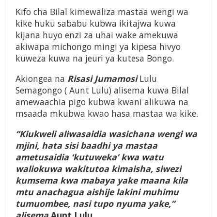
Kifo cha Bilal kimewaliza mastaa wengi wa
kike huku sababu kubwa ikitajwa kuwa
kijana huyo enzi za uhai wake amekuwa
akiwapa michongo mingi ya kipesa hivyo
kuweza kuwa na jeuri ya kutesa Bongo.
Akiongea na
Risasi Jumamosi
Lulu
Semagongo ( Aunt Lulu) alisema kuwa Bilal
amewaachia pigo kubwa kwani alikuwa na
msaada mkubwa kwao hasa mastaa wa kike.
“Kiukweli aliwasaidia wasichana wengi wa
mjini, hata sisi baadhi ya mastaa
ametusaidia ‘kutuweka’ kwa watu
waliokuwa wakitutoa kimaisha, siwezi
kumsema kwa mabaya yake maana kila
mtu anachagua aishije lakini muhimu
tumuombee, nasi tupo nyuma yake,”
alisema
Aunt Lulu.