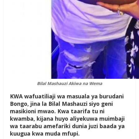
Bilal Mashauzi Akiwa na Wema
K
WA
wafuatiliaji wa masuala ya burudani
Bongo, jina la Bilal Mashauzi siyo geni
masikioni mwao. Kwa taarifa tu ni
kwamba, kijana huyo aliyekuwa muimbaji
wa taarabu amefariki dunia juzi baada ya
kuugua kwa muda mfupi.