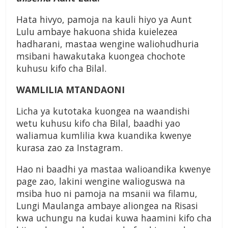
Hata hivyo, pamoja na kauli hiyo ya Aunt
Lulu ambaye hakuona shida kuielezea
hadharani, mastaa wengine waliohudhuria
msibani hawakutaka kuongea chochote
kuhusu kifo cha Bilal.
WAMLILIA MTANDAONI
Licha ya kutotaka kuongea na waandishi
wetu kuhusu kifo cha Bilal, baadhi yao
waliamua kumlilia kwa kuandika kwenye
kurasa zao za Instagram.
Hao ni baadhi ya mastaa walioandika kwenye
page zao, lakini wengine walioguswa na
msiba huo ni pamoja na msanii wa filamu,
Lungi Maulanga ambaye aliongea na Risasi
kwa uchungu na kudai kuwa haamini kifo cha