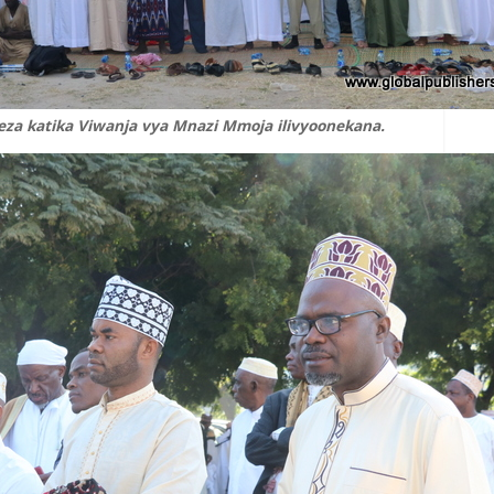
eza katika Viwanja vya Mnazi Mmoja ilivyoonekana.