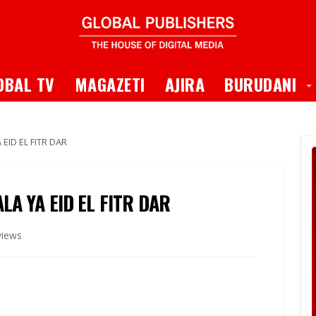
 Dropdown
T
OBAL TV
MAGAZETI
AJIRA
BURUDANI
ID EL FITR DAR
A YA EID EL FITR DAR
views