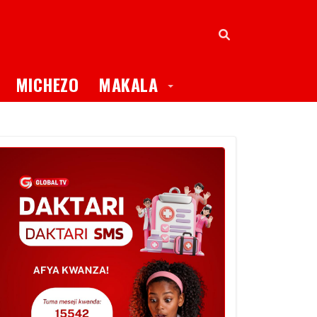
oggle Dropdown
Toggle Dropdown
MICHEZO
MAKALA