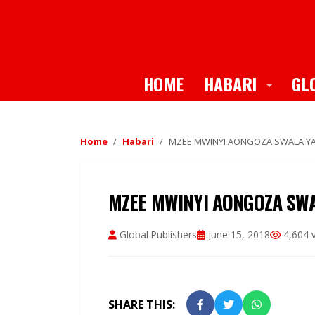
Toggle
HOME
HABARI
GL
Home
Habari
MZEE MWINYI AONGOZA SWALA YA E
MZEE MWINYI AONGOZA SWAL
Global Publishers
June 15, 2018
4,604 
SHARE THIS: