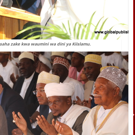
saha zake kwa waumini wa dini ya Kiislamu.