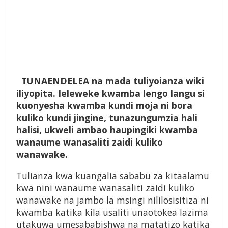
T
UNAENDELEA
na mada tuliyoianza wiki
iliyopita. Ieleweke kwamba lengo langu si
kuonyesha kwamba kundi moja ni bora
kuliko kundi jingine, tunazungumzia hali
halisi, ukweli ambao haupingiki kwamba
wanaume wanasaliti zaidi kuliko
wanawake.
Tulianza kwa kuangalia sababu za kitaalamu
kwa nini wanaume wanasaliti zaidi kuliko
wanawake na jambo la msingi nililosisitiza ni
kwamba katika kila usaliti unaotokea lazima
utakuwa umesababishwa na matatizo katika