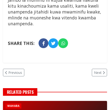
Jambo la muhimu ni kujua kwamba hakuna
kitu kinachoumiza kama usaliti, kama kweli
unampenda jitahidi kuwa mwaminifu kwake,
mlinde na muoneshe kwa vitendo kwamba
unampenda.
SHARE THIS:
Previous
Next
RELATED POSTS
MAHABA