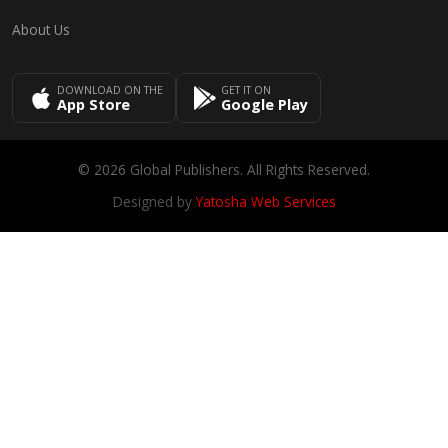
About Us
DOWNLOAD ON THE
GET IT ON
App Store
Google Play
© 2026 Global Publishers. All Rights Reserved.
Designed by
Yatosha Web Services