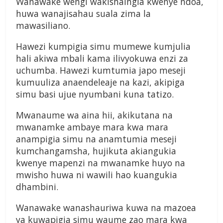
Wanawake wengi wakishaingia kwenye ndoa,
huwa wanajisahau suala zima la
mawasiliano.
Hawezi kumpigia simu mumewe kumjulia
hali akiwa mbali kama ilivyokuwa enzi za
uchumba. Hawezi kumtumia japo meseji
kumuuliza anaendeleaje na kazi, akipiga
simu basi ujue nyumbani kuna tatizo.
Mwanaume wa aina hii, akikutana na
mwanamke ambaye mara kwa mara
anampigia simu na anamtumia meseji
kumchangamsha, hujikuta akiangukia
kwenye mapenzi na mwanamke huyo na
mwisho huwa ni wawili hao kuangukia
dhambini.
Wanawake wanashauriwa kuwa na mazoea
ya kuwapigia simu waume zao mara kwa