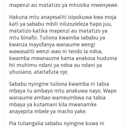
mapenzi au matatizo ya mhusika mwenyewe.
Hakuna mtu anayesaliti isipokuwa kwa moja
kati ya sababu mbili nilizozieleza hapo juu,
matatizo katika mapenzi au matatizo ya
mtu binafsi. Tuliona kwamba sababu ya
kwanza inayofanya wanaume wengi
wawasaliti wenzi wao ni tendo la ndoa,
kwamba mwanaume kama anakosa huduma
hii muhimu ndani ya ndoa au ndani ya
uhusiano, ataitafuta nje.
Sababu nyingine tuliona kwamba ni tabia
mbaya tu ambayo mtu anakuwa nayo. Wapo
wanaume ambao wameumbwa na tabia
mbaya ya kutamani kila mwanamke
anayepita mbele ya macho yake.
Pia tuliangalia sababu nyingine kuwa ni