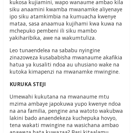
kukosa kujiamini, wapo wanaume ambao kila
siku anaamini kwamba mwanamke aliyenaye
ipo siku atamkimbia na kumuacha kwenye
mataa, sasa anaamua kujihami kwa kuwa na
mchepuko pembeni ili siku mambo
yakiharibika, awe na wakumtuliza.
Leo tunaendelea na sababu nyingine
zinazoweza kusababisha mwanaume akafikia
hatua ya kusaliti ndoa au uhusiano wake na
kutoka kimapenzi na mwanamke mwingine.
KURUKA STEJI
Umewahi kukutana na mwanaume mtu
mzima ambaye japokuwa yupo kwenye ndoa
na ana familia, pengine ana watoto wakubwa
lakini bado anaendekeza kuchepuka hovyo,
tena wakati mwingine na wasichana ambao
anaweza hata kuwazaa? Basi kitaalamu