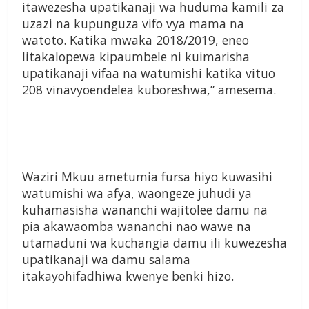
itawezesha upatikanaji wa huduma kamili za
uzazi na kupunguza vifo vya mama na
watoto. Katika mwaka 2018/2019, eneo
litakalopewa kipaumbele ni kuimarisha
upatikanaji vifaa na watumishi katika vituo
208 vinavyoendelea kuboreshwa,” amesema.
Waziri Mkuu ametumia fursa hiyo kuwasihi
watumishi wa afya, waongeze juhudi ya
kuhamasisha wananchi wajitolee damu na
pia akawaomba wananchi nao wawe na
utamaduni wa kuchangia damu ili kuwezesha
upatikanaji wa damu salama
itakayohifadhiwa kwenye benki hizo.