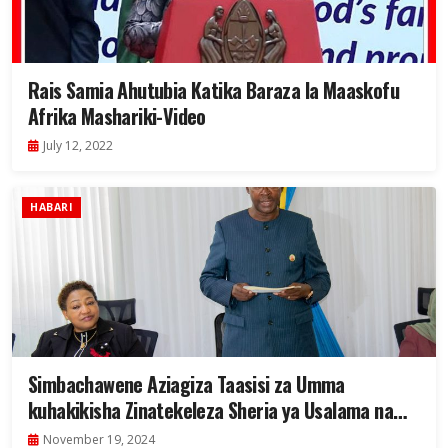
Rais Samia Ahutubia Katika Baraza la Maaskofu
Afrika Mashariki-Video
July 12, 2022
HABARI
Simbachawene Aziagiza Taasisi za Umma
kuhakikisha Zinatekeleza Sheria ya Usalama na
Afya Mahali pa Kazi
November 19, 2024