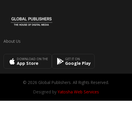
About Us
DOWNLOAD ON THE
GET IT ON
App Store
Google Play
© 2026 Global Publishers. All Rights Reserved.
Designed by
Yatosha Web Services