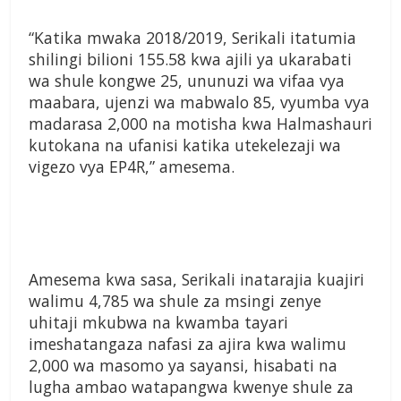
“Katika mwaka 2018/2019, Serikali itatumia
shilingi bilioni 155.58 kwa ajili ya ukarabati
wa shule kongwe 25, ununuzi wa vifaa vya
maabara, ujenzi wa mabwalo 85, vyumba vya
madarasa 2,000 na motisha kwa Halmashauri
kutokana na ufanisi katika utekelezaji wa
vigezo vya EP4R,” amesema.
Amesema kwa sasa, Serikali inatarajia kuajiri
walimu 4,785 wa shule za msingi zenye
uhitaji mkubwa na kwamba tayari
imeshatangaza nafasi za ajira kwa walimu
2,000 wa masomo ya sayansi, hisabati na
lugha ambao watapangwa kwenye shule za