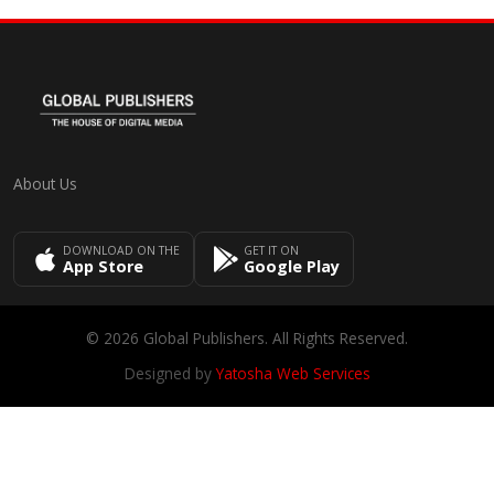
About Us
DOWNLOAD ON THE
GET IT ON
App Store
Google Play
© 2026 Global Publishers. All Rights Reserved.
Designed by
Yatosha Web Services