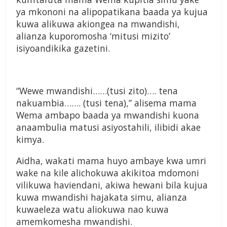
ya mkononi na alipopatikana baada ya kujua
kuwa alikuwa akiongea na mwandishi,
alianza kuporomosha ‘mitusi mizito’
isiyoandikika gazetini.
“Wewe mwandishi……(tusi zito)…. tena
nakuambia……. (tusi tena),” alisema mama
Wema ambapo baada ya mwandishi kuona
anaambulia matusi asiyostahili, ilibidi akae
kimya.
Aidha, wakati mama huyo ambaye kwa umri
wake na kile alichokuwa akikitoa mdomoni
vilikuwa haviendani, akiwa hewani bila kujua
kuwa mwandishi hajakata simu, alianza
kuwaeleza watu aliokuwa nao kuwa
amemkomesha mwandishi.