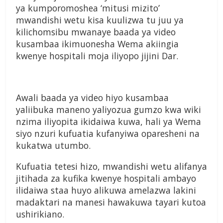
ya kumporomoshea ‘mitusi mizito’
mwandishi wetu kisa kuulizwa tu juu ya
kilichomsibu mwanaye baada ya video
kusambaa ikimuonesha Wema akiingia
kwenye hospitali moja iliyopo jijini Dar.
Awali baada ya video hiyo kusambaa
yaliibuka maneno yaliyozua gumzo kwa wiki
nzima iliyopita ikidaiwa kuwa, hali ya Wema
siyo nzuri kufuatia kufanyiwa oparesheni na
kukatwa utumbo.
Kufuatia tetesi hizo, mwandishi wetu alifanya
jitihada za kufika kwenye hospitali ambayo
ilidaiwa staa huyo alikuwa amelazwa lakini
madaktari na manesi hawakuwa tayari kutoa
ushirikiano.