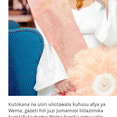
Kutokana na usiri uliotawala kuhusu afya ya
Wema, gazeti hili juzi Jumamosi lililazimika
kumtafuta mama Wema kupitia simu yake