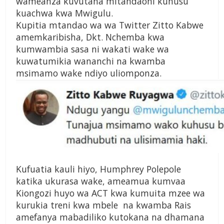
wameanza kuvutana mitandaoni kuhusu
kuachwa kwa Mwigulu.
Kupitia mtandao wa wa Twitter Zitto Kabwe
amemkaribisha, Dkt. Nchemba kwa
kumwambia sasa ni wakati wake wa
kuwatumikia wananchi na kwamba
msimamo wake ndiyo uliomponza.
Kufuatia kauli hiyo, Humphrey Polepole
katika ukurasa wake, ameamua kumvaa
Kiongozi huyo wa ACT kwa kumuita mzee wa
kurukia treni kwa mbele na kwamba Rais
amefanya mabadiliko kutokana na dhamana