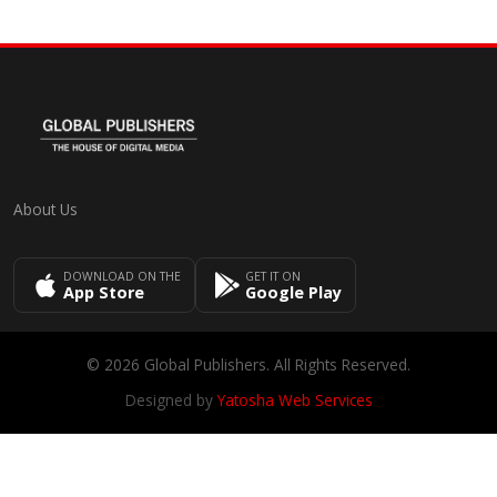
About Us
DOWNLOAD ON THE
GET IT ON
App Store
Google Play
© 2026 Global Publishers. All Rights Reserved.
Designed by
Yatosha Web Services