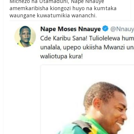
Michezo na Utamaduni, Nape Nnauye
amemkaribisha kiongozi huyo na kumtaka
waungane kuwatumikia wananchi.