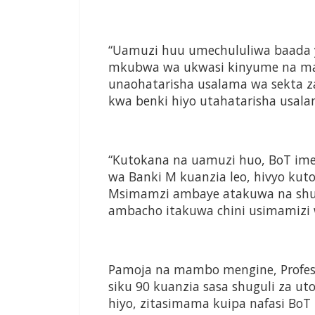
“Uamuzi huu umechululiwa baada y
mkubwa wa ukwasi kinyume na mat
unaohatarisha usalama wa sekta 
kwa benki hiyo utahatarisha usal
“Kutokana na uamuzi huo, BoT ime
wa Banki M kuanzia leo, hivyo ku
Msimamzi ambaye atakuwa na shug
ambacho itakuwa chini usimamizi
Pamoja na mambo mengine, Profes
siku 90 kuanzia sasa shuguli za ut
hiyo, zitasimama kuipa nafasi BoT