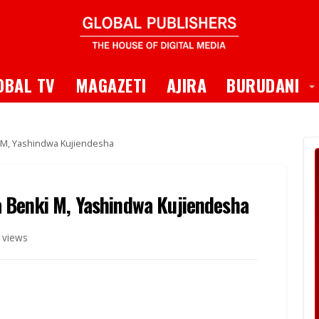
 Dropdown
T
OBAL TV
MAGAZETI
AJIRA
BURUDANI
 M, Yashindwa Kujiendesha
 Benki M, Yashindwa Kujiendesha
 views