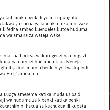
a kubainika benki hiyo ina upungufu
akwa ya sheria ya kibenki na kanuni zake
za kifedha ambao kuendelea kutoa huduma
ama wa amana za wateja wake.
simaisha bodi ya wakurugenzi na uongozi
tokana na uamuzi huo imemteua Meneja
huli ya kusimamia benki hiyo kwa kipindi
 wa BoT,” amesema.
a Luoga amesema katika muda usiozidi
oaji wa huduma za kibenki katika benki
 kutathimini hatua za kuchukua ili kupata