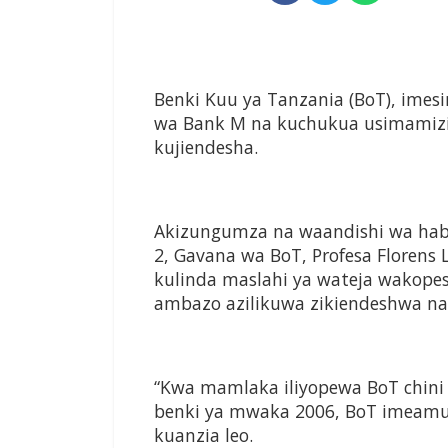
Benki Kuu ya Tanzania (BoT), ime
wa Bank M na kuchukua usimamizi 
kujiendesha.
Akizungumza na waandishi wa habari
2, Gavana wa BoT, Profesa Floren
kulinda maslahi ya wateja wakope
ambazo azilikuwa zikiendeshwa na
“Kwa mamlaka iliyopewa BoT chini ya
benki ya mwaka 2006, BoT imeamu
kuanzia leo.