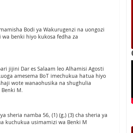
simamisha Bodi ya Wakurugenzi na uongozi
wa benki hiyo kukosa fedha za
 jijini Dar es Salaam leo Alhamisi Agosti
s Luoga amesema BoT imechukua hatua hiyo
shaji wote wanaohusika na shughulia
 Benki M.
 sheria namba 56, (1) (g,) (3) cha sheria ya
a kuchukua usimamizi wa Benki M