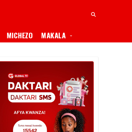
oggle Dropdown
Toggle Dropdown
MICHEZO
MAKALA