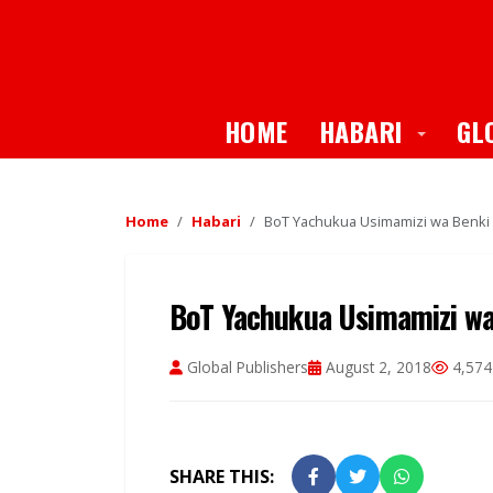
Toggle
HOME
HABARI
GL
Home
Habari
BoT Yachukua Usimamizi wa Benki
BoT Yachukua Usimamizi wa
Global Publishers
August 2, 2018
4,574
SHARE THIS: