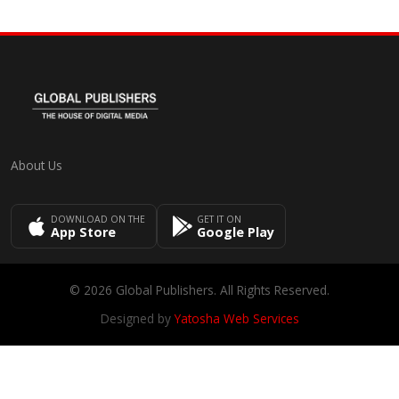
About Us
DOWNLOAD ON THE
GET IT ON
App Store
Google Play
© 2026 Global Publishers. All Rights Reserved.
Designed by
Yatosha Web Services