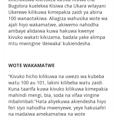
Bugolora kuelekea Kisiwa cha Ukara wilayani
Ukerewe kilikuwa kimepakia zaidi ya abiria
100 wanaotakiwa. Aliagiza wahusika wote wa
ajali hiyo wakamatwe, akiwemo nahodha
ambaye alidaiwa kuwa hakuwa kwenye
kivuko wakati kikizama, badala yake alimpa
mtu mwingine ‘deiwaka’ kukiendesha.
WOTE WAKAMATWE
“Kivuko hicho kilikuwa na uwezo wa kubeba
watu 100 au 101, lakini kilibeba watu zaidi.
Kuna taarifa kuwa kivuko kilikuwa kimepakia
mahindi mengi, bia, soda na vifaa vingine
mbalimbali.“Hata aliyekuwa akiendesha hiyo
feri siyo nahodha mwenyewe, yeye hakusafiri
na inadaiwa amekamatwa na wote