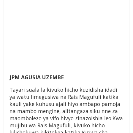
JPM AGUSIA UZEMBE
Tayari suala la kivuko hicho kuzidisha idadi
ya watu limegusiwa na Rais Magufuli katika
kauli yake kuhusu ajali hiyo ambapo pamoja
na mambo mengine, alitangaza siku nne za
maombolezo ya vifo hivyo zinazoishia leo.Kwa
mujibu wa Rais Magufuli, kivuko hicho
kilichokuwa kikitokea katika Kisiwa cha