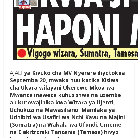
AJALI
ya Kivuko cha MV Nyerere iliyotokea
Septemba 20, mwaka huu katika Kisiwa
cha Ukara wilayani Ukerewe Mkoa wa
Mwanza inaweza kuhusishwa na uzembe
au kutowajibika kwa Wizara ya Ujenzi,
Uchukuzi na Mawasiliano, Mamlaka ya
Udhibiti wa Usafiri wa Nchi Kavu na Majini
(Sumatra) na Wakala wa Ufundi, Umeme
na Elekitroniki Tanzania (Temesa) hivyo