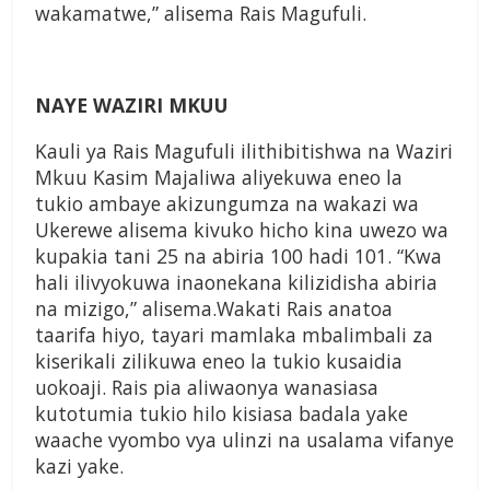
wakamatwe,” alisema Rais Magufuli.
NAYE WAZIRI MKUU
Kauli ya Rais Magufuli ilithibitishwa na Waziri
Mkuu Kasim Majaliwa aliyekuwa eneo la
tukio ambaye akizungumza na wakazi wa
Ukerewe alisema kivuko hicho kina uwezo wa
kupakia tani 25 na abiria 100 hadi 101. “Kwa
hali ilivyokuwa inaonekana kilizidisha abiria
na mizigo,” alisema.Wakati Rais anatoa
taarifa hiyo, tayari mamlaka mbalimbali za
kiserikali zilikuwa eneo la tukio kusaidia
uokoaji. Rais pia aliwaonya wanasiasa
kutotumia tukio hilo kisiasa badala yake
waache vyombo vya ulinzi na usalama vifanye
kazi yake.