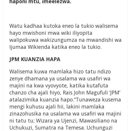
haponi mtu, imeelezwa.
Watu kadhaa kutoka eneo la tukio walisema
hayo mwishoni mwa wiki iliyopita
walipokuwa wakizungumza na mwandishi wa
Ijumaa Wikienda katika eneo la tukio.
JPM KUANZIA HAPA
Walisema kuwa mamlaka hizo tatu ndizo
zenye dhamana ya usalama wa usafiri wa
majini na kwa vyovyote, katika kutafuta
chanzo cha ajali hiyo, Rais John Magufuli ‘JPM’
atalazimika kuanzia hapo.“Tunaweza kusema
mengi kuhusu ajali hii, lakini mamlaka
zinazohusika na usalama wa usafiri wa majini
ni tatu tu; Wizara ya Ujenzi, Mawasiliano na
Uchukuzi, Sumatra na Temesa. Uchunguzi