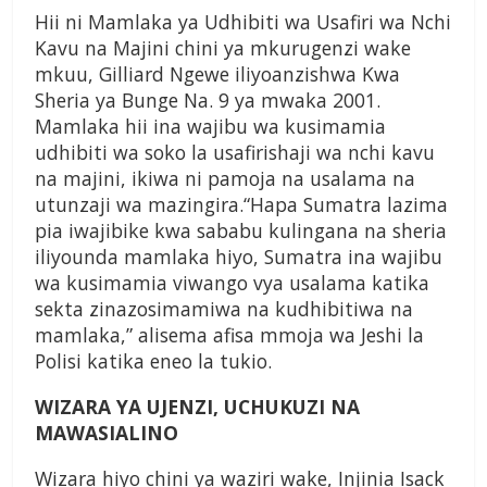
Hii ni Mamlaka ya Udhibiti wa Usafiri wa Nchi
Kavu na Majini chini ya mkurugenzi wake
mkuu, Gilliard Ngewe iliyoanzishwa Kwa
Sheria ya Bunge Na. 9 ya mwaka 2001.
Mamlaka hii ina wajibu wa kusimamia
udhibiti wa soko la usafirishaji wa nchi kavu
na majini, ikiwa ni pamoja na usalama na
utunzaji wa mazingira.“Hapa Sumatra lazima
pia iwajibike kwa sababu kulingana na sheria
iliyounda mamlaka hiyo, Sumatra ina wajibu
wa kusimamia viwango vya usalama katika
sekta zinazosimamiwa na kudhibitiwa na
mamlaka,” alisema afisa mmoja wa Jeshi la
Polisi katika eneo la tukio.
WIZARA YA UJENZI, UCHUKUZI NA
MAWASIALINO
Wizara hiyo chini ya waziri wake, Injinia Isack