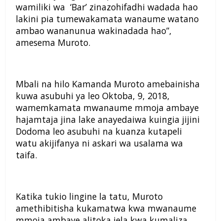
wamiliki wa ‘Bar’ zinazohifadhi wadada hao
lakini pia tumewakamata wanaume watano
ambao wananunua wakinadada hao”,
amesema Muroto.
Mbali na hilo Kamanda Muroto amebainisha
kuwa asubuhi ya leo Oktoba, 9, 2018,
wamemkamata mwanaume mmoja ambaye
hajamtaja jina lake anayedaiwa kuingia jijini
Dodoma leo asubuhi na kuanza kutapeli
watu akijifanya ni askari wa usalama wa
taifa.
Katika tukio lingine la tatu, Muroto
amethibitisha kukamatwa kwa mwanaume
mmoja ambaye alitoka jela kwa kumaliza