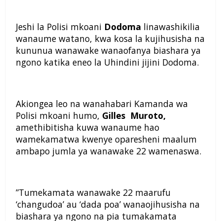
Jeshi la Polisi mkoani
Dodoma
linawashikilia
wanaume watano, kwa kosa la kujihusisha na
kununua wanawake wanaofanya biashara ya
ngono katika eneo la Uhindini jijini Dodoma.
Akiongea leo na wanahabari Kamanda wa
Polisi mkoani humo,
Gilles Muroto,
amethibitisha kuwa wanaume hao
wamekamatwa kwenye oparesheni maalum
ambapo jumla ya wanawake 22 wamenaswa.
”Tumekamata wanawake 22 maarufu
‘changudoa’ au ‘dada poa’ wanaojihusisha na
biashara ya ngono na pia tumakamata