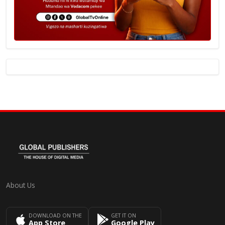
About Us
DOWNLOAD ON THE
GET IT ON
App Store
Google Play