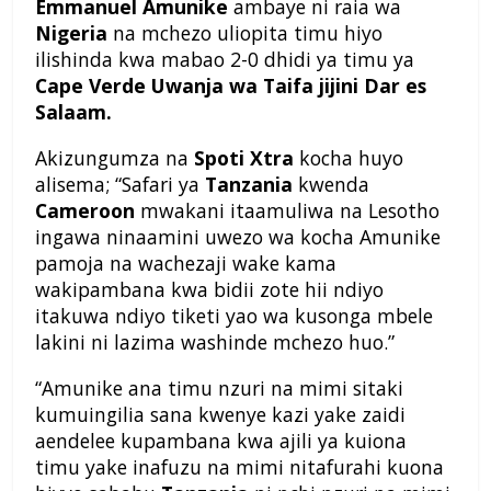
Emmanuel Amunike
ambaye ni raia wa
Nigeria
na mchezo uliopita timu hiyo
ilishinda kwa mabao 2-0 dhidi ya timu ya
Cape Verde Uwanja wa Taifa jijini Dar es
Salaam.
Akizungumza na
Spoti Xtra
kocha huyo
alisema; “Safari ya
Tanzania
kwenda
Cameroon
mwakani itaamuliwa na Lesotho
ingawa ninaamini uwezo wa kocha Amunike
pamoja na wachezaji wake kama
wakipambana kwa bidii zote hii ndiyo
itakuwa ndiyo tiketi yao wa kusonga mbele
lakini ni lazima washinde mchezo huo.”
“Amunike ana timu nzuri na mimi sitaki
kumuingilia sana kwenye kazi yake zaidi
aendelee kupambana kwa ajili ya kuiona
timu yake inafuzu na mimi nitafurahi kuona