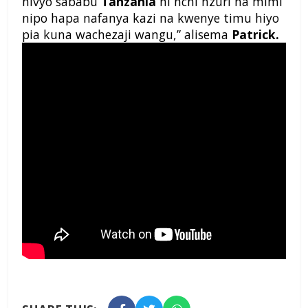
hivyo sababu
Tanzania
ni nchi nzuri na mimi
nipo hapa nafanya kazi na kwenye timu hiyo
pia kuna wachezaji wangu,” alisema
Patrick.