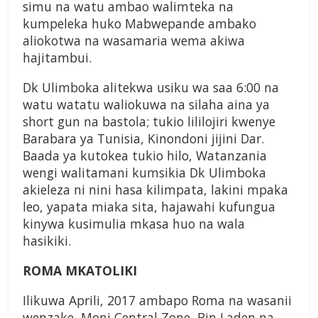
simu na watu ambao walimteka na
kumpeleka huko Mabwepande ambako
aliokotwa na wasamaria wema akiwa
hajitambui.
Dk Ulimboka alitekwa usiku wa saa 6:00 na
watu watatu waliokuwa na silaha aina ya
short gun na bastola; tukio lililojiri kwenye
Barabara ya Tunisia, Kinondoni jijini Dar.
Baada ya kutokea tukio hilo, Watanzania
wengi walitamani kumsikia Dk Ulimboka
akieleza ni nini hasa kilimpata, lakini mpaka
leo, yapata miaka sita, hajawahi kufungua
kinywa kusimulia mkasa huo na wala
hasikiki.
ROMA MKATOLIKI
Ilikuwa Aprili, 2017 ambapo Roma na wasanii
wenzake, Moni Central Zone, Bin Laden na