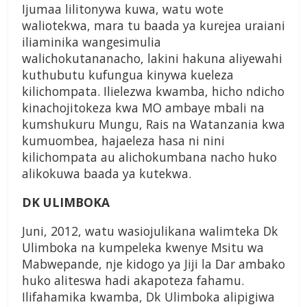
Ijumaa lilitonywa kuwa, watu wote
waliotekwa, mara tu baada ya kurejea uraiani
iliaminika wangesimulia
walichokutananacho, lakini hakuna aliyewahi
kuthubutu kufungua kinywa kueleza
kilichompata. Ilielezwa kwamba, hicho ndicho
kinachojitokeza kwa MO ambaye mbali na
kumshukuru Mungu, Rais na Watanzania kwa
kumuombea, hajaeleza hasa ni nini
kilichompata au alichokumbana nacho huko
alikokuwa baada ya kutekwa.
DK ULIMBOKA
Juni, 2012, watu wasiojulikana walimteka Dk
Ulimboka na kumpeleka kwenye Msitu wa
Mabwepande, nje kidogo ya Jiji la Dar ambako
huko aliteswa hadi akapoteza fahamu.
Ilifahamika kwamba, Dk Ulimboka alipigiwa