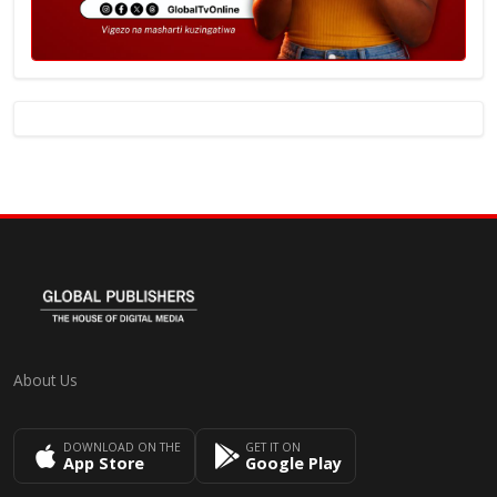
About Us
DOWNLOAD ON THE
GET IT ON
App Store
Google Play