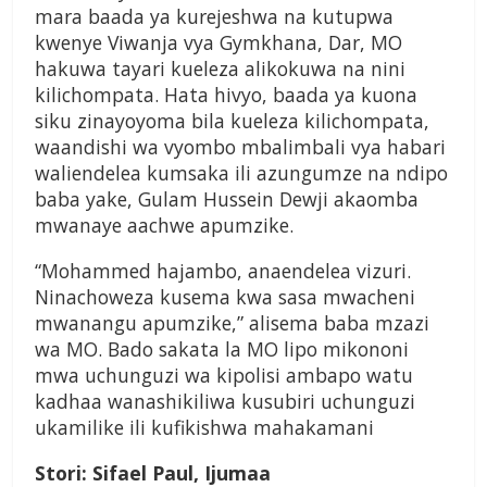
mara baada ya kurejeshwa na kutupwa
kwenye Viwanja vya Gymkhana, Dar, MO
hakuwa tayari kueleza alikokuwa na nini
kilichompata. Hata hivyo, baada ya kuona
siku zinayoyoma bila kueleza kilichompata,
waandishi wa vyombo mbalimbali vya habari
waliendelea kumsaka ili azungumze na ndipo
baba yake, Gulam Hussein Dewji akaomba
mwanaye aachwe apumzike.
“Mohammed hajambo, anaendelea vizuri.
Ninachoweza kusema kwa sasa mwacheni
mwanangu apumzike,” alisema baba mzazi
wa MO. Bado sakata la MO lipo mikononi
mwa uchunguzi wa kipolisi ambapo watu
kadhaa wanashikiliwa kusubiri uchunguzi
ukamilike ili kufikishwa mahakamani
Stori: Sifael Paul, Ijumaa