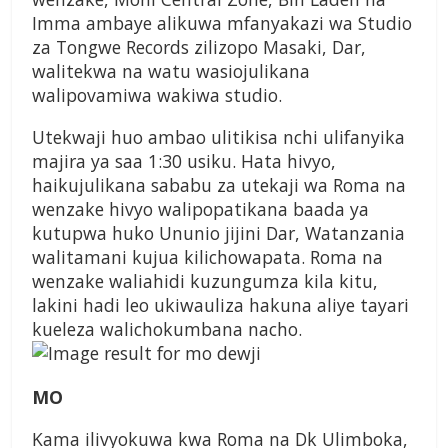
Imma ambaye alikuwa mfanyakazi wa Studio
za Tongwe Records zilizopo Masaki, Dar,
walitekwa na watu wasiojulikana
walipovamiwa wakiwa studio.
Utekwaji huo ambao ulitikisa nchi ulifanyika
majira ya saa 1:30 usiku. Hata hivyo,
haikujulikana sababu za utekaji wa Roma na
wenzake hivyo walipopatikana baada ya
kutupwa huko Ununio jijini Dar, Watanzania
walitamani kujua kilichowapata. Roma na
wenzake waliahidi kuzungumza kila kitu,
lakini hadi leo ukiwauliza hakuna aliye tayari
kueleza walichokumbana nacho.
MO
Kama ilivyokuwa kwa Roma na Dk Ulimboka,