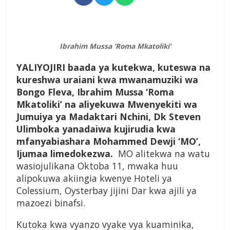
Ibrahim Mussa ‘Roma Mkatoliki’
Y
ALIYOJIRI
baada ya kutekwa, kuteswa na
kureshwa uraiani kwa mwanamuziki wa
Bongo Fleva, Ibrahim Mussa ‘Roma
Mkatoliki’ na aliyekuwa Mwenyekiti wa
Jumuiya ya Madaktari Nchini, Dk Steven
Ulimboka yanadaiwa kujirudia kwa
mfanyabiashara Mohammed Dewji ‘MO’,
Ijumaa limedokezwa.
MO alitekwa na watu
wasiojulikana Oktoba 11, mwaka huu
alipokuwa akiingia kwenye Hoteli ya
Colessium, Oysterbay jijini Dar kwa ajili ya
mazoezi binafsi.
Kutoka kwa vyanzo vyake vya kuaminika,