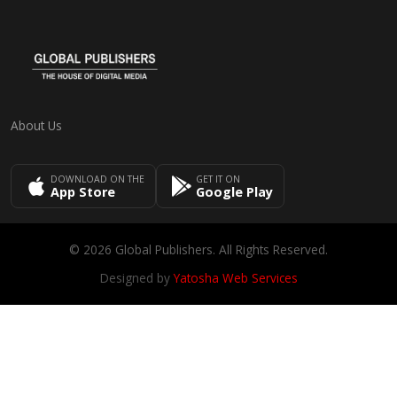
About Us
DOWNLOAD ON THE
GET IT ON
App Store
Google Play
© 2026 Global Publishers. All Rights Reserved.
Designed by
Yatosha Web Services