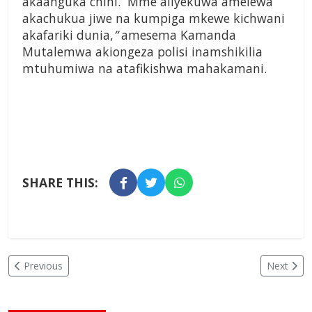
akaanguka chini. Mme aliyekuwa amelewa
akachukua jiwe na kumpiga mkewe kichwani
akafariki dunia,
”
amesema Kamanda
Mutalemwa akiongeza polisi inamshikilia
mtuhumiwa na atafikishwa mahakamani.
SHARE THIS:
Previous
Next