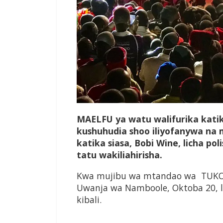
MAELFU ya watu walifurika kati
kushuhudia shoo iliyofanywa na 
katika siasa, Bobi Wine, licha po
tatu wakiliahirisha.
Kwa mujibu wa mtandao wa TUKO.co.
Uwanja wa Namboole, Oktoba 20, la
kibali.