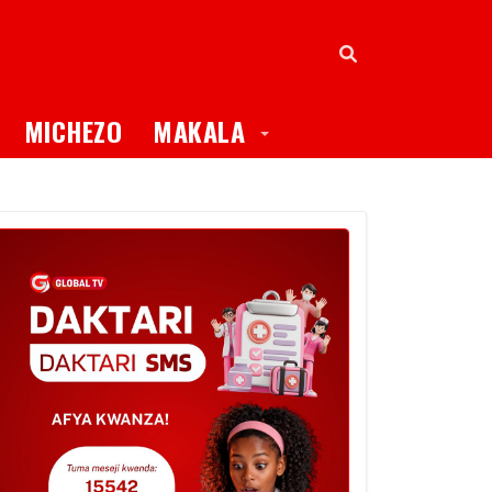
oggle Dropdown
Toggle Dropdown
MICHEZO
MAKALA