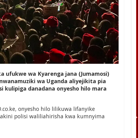
ka ufukwe wa Kyarenga jana (Jumamosi)
mwanamuziki wa Uganda aliyejikita pia
lisi kulipiga danadana onyesho hilo mara
ke, onyesho hilo lilikuwa lifanyike
kini polisi waliliahirisha kwa kumnyima