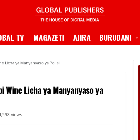
 Dropdown
T
OBAL TV
MAGAZETI
AJIRA
BURUDANI
e Licha ya Manyanyaso ya Polisi
bi Wine Licha ya Manyanyaso ya
,598 views