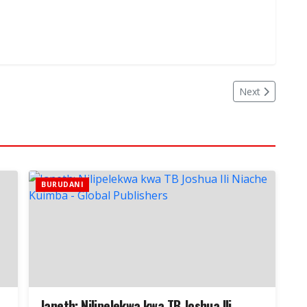
Next
BURUDANI
Janeth: Nilipelekwa kwa TB Joshua Ili