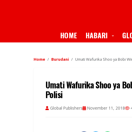
Toggle
HOME
HABARI
GL
Home
Burudani
Umati Wafurika Shoo ya Bobi Win
Umati Wafurika Shoo ya Bo
Polisi
Global Publishers
November 11, 2018
4