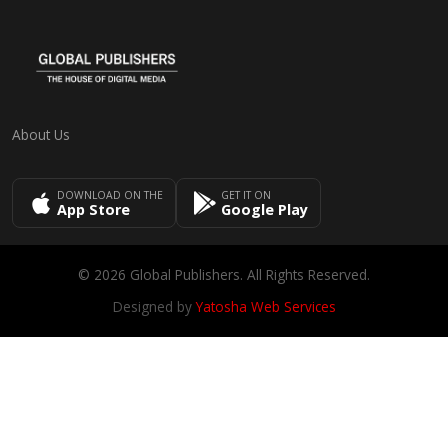
About Us
DOWNLOAD ON THE
GET IT ON
App Store
Google Play
© 2026 Global Publishers. All Rights Reserved.
Designed by
Yatosha Web Services