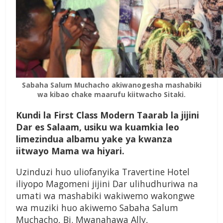
Sabaha Salum Muchacho akiwanogesha mashabiki
wa kibao chake maarufu kiitwacho Sitaki.
Kundi la First Class Modern Taarab la jijini
Dar es Salaam, usiku wa kuamkia leo
limezindua albamu yake ya kwanza
iitwayo Mama wa hiyari.
Uzinduzi huo uliofanyika Travertine Hotel
iliyopo Magomeni jijini Dar ulihudhuriwa na
umati wa mashabiki wakiwemo wakongwe
wa muziki huo akiwemo Sabaha Salum
Muchacho, Bi. Mwanahawa Ally,