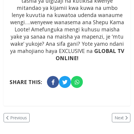
tasnia ya uigizaji na kutikisa kwenye
mitandao ya kijamii kwa kuwa na umbo
lenye kuvutia na kuwatoa udenda wanaume
wengi….wenyewe wanasema ana Shepu Kama
Loote! Amefunguka mengi kuhusu maisha
yake ya sanaa na maisha ya mapenzi, je ‘mtu
wake’ yukoje? Ana sifa gani? Yote yamo ndani
ya mahojiano haya EXCLUSIVE na
GLOBAL TV
ONLINE!
SHARE THIS:
Previous
Next