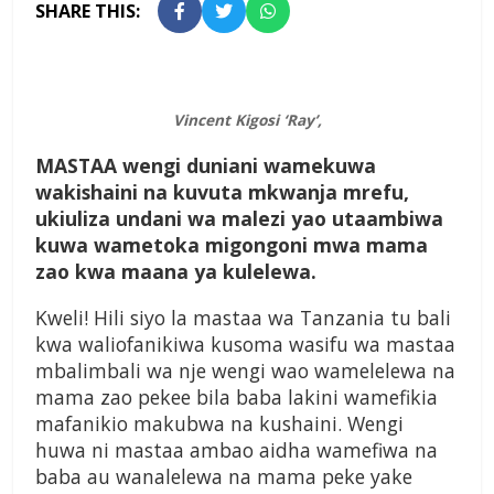
SHARE THIS:
Vincent Kigosi ‘Ray’,
M
ASTAA
wengi duniani wamekuwa
wakishaini na kuvuta mkwanja mrefu,
ukiuliza undani wa malezi yao utaambiwa
kuwa wametoka migongoni mwa mama
zao kwa maana ya kulelewa.
Kweli! Hili siyo la mastaa wa Tanzania tu bali
kwa waliofanikiwa kusoma wasifu wa mastaa
mbalimbali wa nje wengi wao wamelelewa na
mama zao pekee bila baba lakini wamefikia
mafanikio makubwa na kushaini. Wengi
huwa ni mastaa ambao aidha wamefiwa na
baba au wanalelewa na mama peke yake