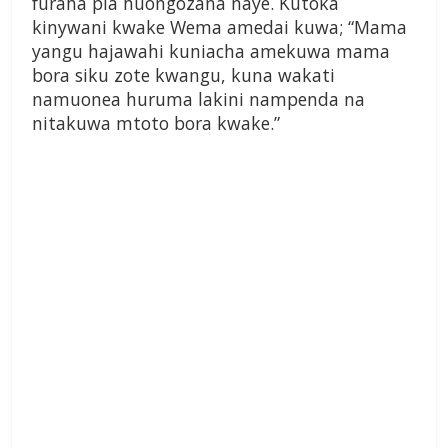
furaha pia huongozana naye. Kutoka
kinywani kwake Wema amedai kuwa; “Mama
yangu hajawahi kuniacha amekuwa mama
bora siku zote kwangu, kuna wakati
namuonea huruma lakini nampenda na
nitakuwa mtoto bora kwake.”