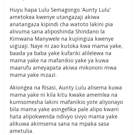
Huyu hapa Lulu Semagongo ‘Aunty Lulu’
ametokea kwenye utangazaji akiwa
anatangaza kipindi cha watoto lakini pia
alivuma sana aliposhinda Shindano la
Kimwana Manywele na kujiingiza kwenye
uigizaji. Naye ni zao kutoka kwa mama yake,
baada ya baba yake kufariki alilelewa na
mama yake na mafanikio yake ya kuwa
maarufu ameyapata akiwa mikononi mwa
mama yake mzazi.
Akiongea na Risasi, Aunty Lulu alisema kuwa
mama yake ni kila kitu kwake amemlea na
kumsomesha lakini mafanikio yote aliyonayo
bila mama yake asingefika pale alipo kwani
hata alipokwenda ndivyo sivyo mama yake
alikuwa akimsema sana na mpaka sasa
ametulia.