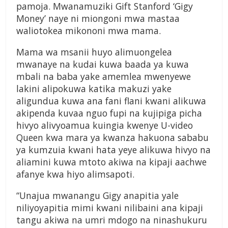
pamoja. Mwanamuziki Gift Stanford ‘Gigy
Money’ naye ni miongoni mwa mastaa
waliotokea mikononi mwa mama.
Mama wa msanii huyo alimuongelea
mwanaye na kudai kuwa baada ya kuwa
mbali na baba yake amemlea mwenyewe
lakini alipokuwa katika makuzi yake
aligundua kuwa ana fani flani kwani alikuwa
akipenda kuvaa nguo fupi na kujipiga picha
hivyo alivyoamua kuingia kwenye U-video
Queen kwa mara ya kwanza hakuona sababu
ya kumzuia kwani hata yeye alikuwa hivyo na
aliamini kuwa mtoto akiwa na kipaji aachwe
afanye kwa hiyo alimsapoti.
“Unajua mwanangu Gigy anapitia yale
niliyoyapitia mimi kwani nilibaini ana kipaji
tangu akiwa na umri mdogo na ninashukuru