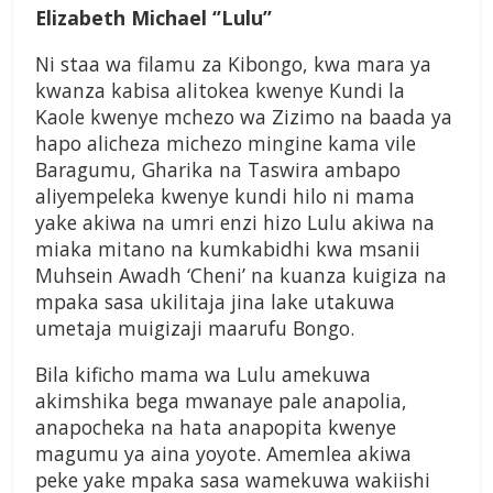
Elizabeth Michael ‘’Lulu’’
Ni staa wa filamu za Kibongo, kwa mara ya
kwanza kabisa alitokea kwenye Kundi la
Kaole kwenye mchezo wa Zizimo na baada ya
hapo alicheza michezo mingine kama vile
Baragumu, Gharika na Taswira ambapo
aliyempeleka kwenye kundi hilo ni mama
yake akiwa na umri enzi hizo Lulu akiwa na
miaka mitano na kumkabidhi kwa msanii
Muhsein Awadh ‘Cheni’ na kuanza kuigiza na
mpaka sasa ukilitaja jina lake utakuwa
umetaja muigizaji maarufu Bongo.
Bila kificho mama wa Lulu amekuwa
akimshika bega mwanaye pale anapolia,
anapocheka na hata anapopita kwenye
magumu ya aina yoyote. Amemlea akiwa
peke yake mpaka sasa wamekuwa wakiishi