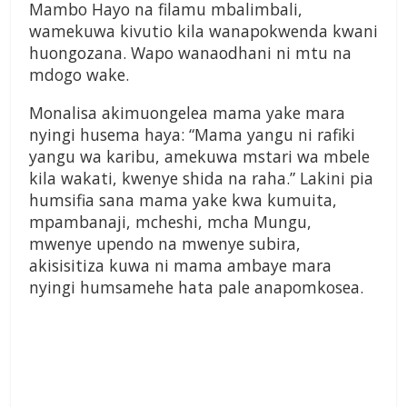
Mambo Hayo na filamu mbalimbali,
wamekuwa kivutio kila wanapokwenda kwani
huongozana. Wapo wanaodhani ni mtu na
mdogo wake.
Monalisa akimuongelea mama yake mara
nyingi husema haya: “Mama yangu ni rafiki
yangu wa karibu, amekuwa mstari wa mbele
kila wakati, kwenye shida na raha.” Lakini pia
humsifia sana mama yake kwa kumuita,
mpambanaji, mcheshi, mcha Mungu,
mwenye upendo na mwenye subira,
akisisitiza kuwa ni mama ambaye mara
nyingi humsamehe hata pale anapomkosea.