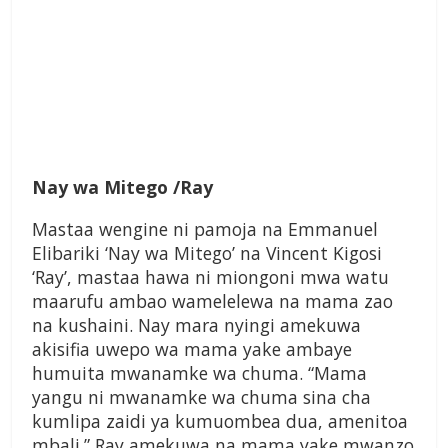
Nay wa Mitego /
Ray
Mastaa wengine ni pamoja na Emmanuel
Elibariki ‘Nay wa Mitego’ na Vincent Kigosi
‘Ray’, mastaa hawa ni miongoni mwa watu
maarufu ambao wamelelewa na mama zao
na kushaini. Nay mara nyingi amekuwa
akisifia uwepo wa mama yake ambaye
humuita mwanamke wa chuma. “Mama
yangu ni mwanamke wa chuma sina cha
kumlipa zaidi ya kumuombea dua, amenitoa
mbali.” Ray amekuwa na mama yake mwanzo