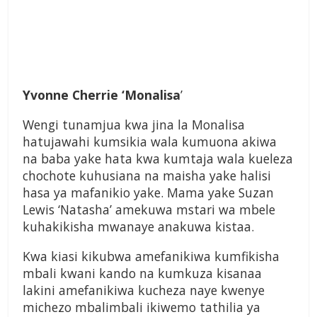
Yvonne Cherrie ‘Monalisa
’
Wengi tunamjua kwa jina la Monalisa
hatujawahi kumsikia wala kumuona akiwa
na baba yake hata kwa kumtaja wala kueleza
chochote kuhusiana na maisha yake halisi
hasa ya mafanikio yake. Mama yake Suzan
Lewis ‘Natasha’ amekuwa mstari wa mbele
kuhakikisha mwanaye anakuwa kistaa.
Kwa kiasi kikubwa amefanikiwa kumfikisha
mbali kwani kando na kumkuza kisanaa
lakini amefanikiwa kucheza naye kwenye
michezo mbalimbali ikiwemo tathilia ya