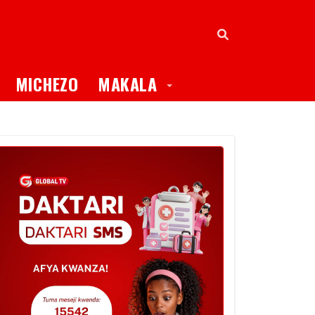
oggle Dropdown
Toggle Dropdown
MICHEZO
MAKALA