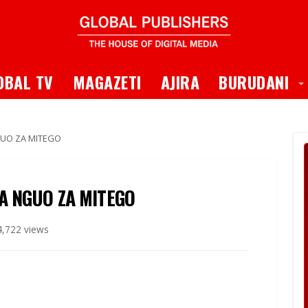
 Dropdown
T
OBAL TV
MAGAZETI
AJIRA
BURUDANI
UO ZA MITEGO
A NGUO ZA MITEGO
,722 views