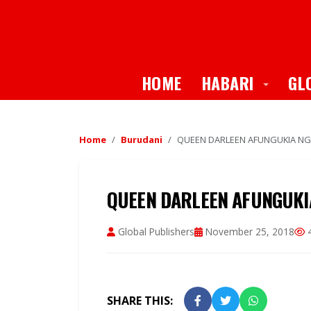
Toggle
HOME
HABARI
GL
Home
Burudani
QUEEN DARLEEN AFUNGUKIA NG
QUEEN DARLEEN AFUNGUKI
Global Publishers
November 25, 2018
4
SHARE THIS: