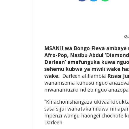
Qu
MSANII
wa Bongo Fleva ambaye 
Afro-Pop, Na­sibu Abdul ‘Diamon
Darleen’ amefun­guka kuwa nguo
sehemu kubwa ya mwili wake ha
wake.
Darleen aliliambia
Risasi 
wanamse­ma kuhusu nguo anazovaa
mwanamuz­iki ndizo nguo anazo­pa
“Kinach­onishangaza ukivaa kibuk
sasa sijui wa­nataka nikiwa ninap
mpenzi wangu haongei chochote ku
Darleen.