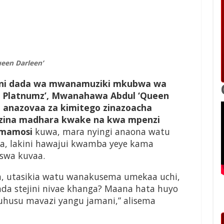
een Darleen’
ni dada wa mwa­namuziki mkubwa wa
d Platnumz’, Mwana­hawa Ab­dul ‘Queen
 anazovaa za kimitego zinazoacha
zina madhara kwake na kwa mpen­zi
Jumamosi
kuwa, mara nyingi anaona watu
, lakini hawajui kwamba yeye kama
swa kuvaa.
ta, utasikia watu wanakusema umekaa uchi,
anda stejini nivae khanga? Maana hata huyo
husu mavazi yangu jamani,” alisema