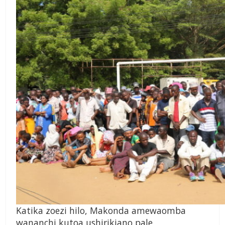
Katika zoezi hilo, Makonda amewaomba
wananchi kutoa ushirikiano pale