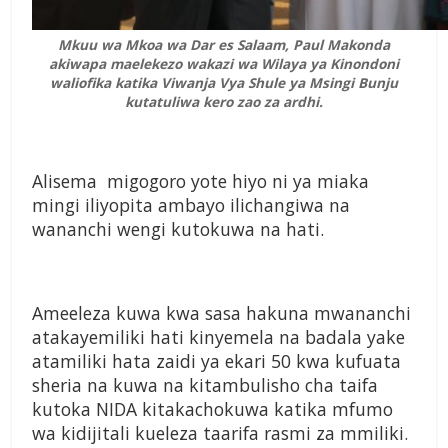
Mkuu wa Mkoa wa Dar es Salaam, Paul Makonda
akiwapa maelekezo wakazi wa Wilaya ya Kinondoni
waliofika katika Viwanja Vya Shule ya Msingi Bunju
kutatuliwa kero zao za ardhi.
Alisema migogoro yote hiyo ni ya miaka
mingi iliyopita ambayo ilichangiwa na
wananchi wengi kutokuwa na hati.
Ameeleza kuwa kwa sasa hakuna mwananchi
atakayemiliki hati kinyemela na badala yake
atamiliki hata zaidi ya ekari 50 kwa kufuata
sheria na kuwa na kitambulisho cha taifa
kutoka NIDA kitakachokuwa katika mfumo
wa kidijitali kueleza taarifa rasmi za mmiliki.