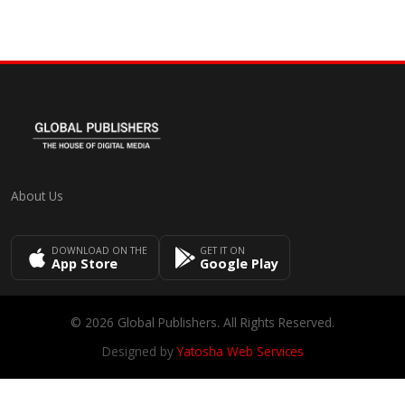
About Us
DOWNLOAD ON THE
GET IT ON
App Store
Google Play
© 2026 Global Publishers. All Rights Reserved.
Designed by
Yatosha Web Services