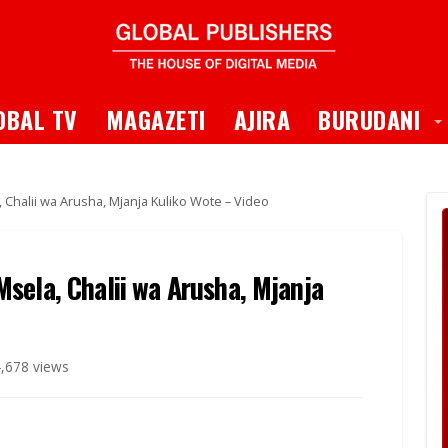
 Dropdown
T
OBAL TV
MAGAZETI
AJIRA
BURUDANI
 Chalii wa Arusha, Mjanja Kuliko Wote – Video
sela, Chalii wa Arusha, Mjanja
,678 views