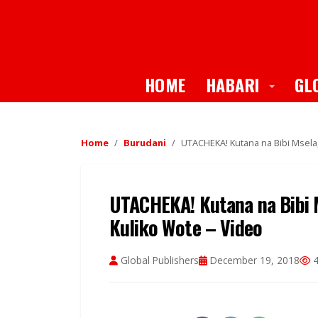
Toggle
HOME
HABARI
GL
Home
Burudani
UTACHEKA! Kutana na Bibi Msela,
UTACHEKA! Kutana na Bibi M
Kuliko Wote – Video
Global Publishers
December 19, 2018
4