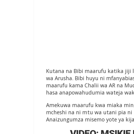
Kutana na Bibi maarufu katika jij
wa Arusha. Bibi huyu ni mfanyabia
maarufu kama Chalii wa AR na M
hasa anapowahudumia wateja wak
Amekuwa maarufu kwa miaka mingi 
mcheshi na ni mtu wa utani pia ni
Anaizungumza misemo yote ya kija
VIDEO: MSIKIE