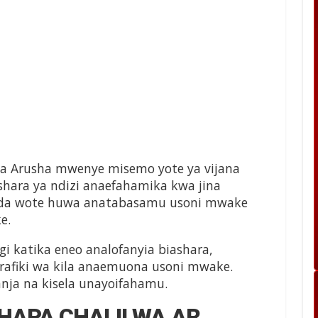
i la Arusha mwenye misemo yote ya vijana
shara ya ndizi anaefahamika kwa jina
uda wote huwa anatabasamu usoni mwake
e.
katika eneo analofanyia biashara,
 rafiki wa kila anaemuona usoni mwake.
nja na kisela unayoifahamu.
 HAPA CHALII WA AR