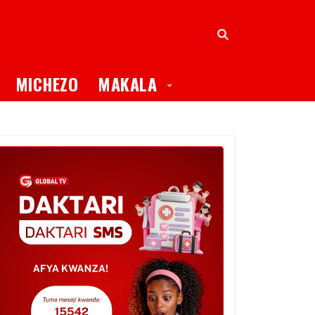
oggle Dropdown
Toggle Dropdown
MICHEZO
MAKALA