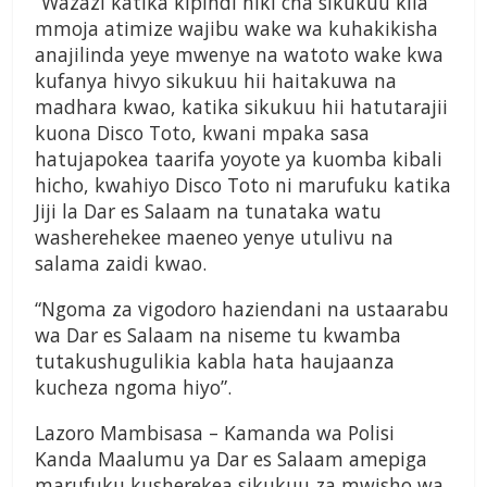
“Wazazi katika kipindi hiki cha sikukuu kila
mmoja atimize wajibu wake wa kuhakikisha
anajilinda yeye mwenye na watoto wake kwa
kufanya hivyo sikukuu hii haitakuwa na
madhara kwao, katika sikukuu hii hatutarajii
kuona Disco Toto, kwani mpaka sasa
hatujapokea taarifa yoyote ya kuomba kibali
hicho, kwahiyo Disco Toto ni marufuku katika
Jiji la Dar es Salaam na tunataka watu
washerehekee maeneo yenye utulivu na
salama zaidi kwao.
“Ngoma za vigodoro haziendani na ustaarabu
wa Dar es Salaam na niseme tu kwamba
tutakushugulikia kabla hata haujaanza
kucheza ngoma hiyo”.
Lazoro Mambisasa – Kamanda wa Polisi
Kanda Maalumu ya Dar es Salaam amepiga
marufuku kusherekea sikukuu za mwisho wa