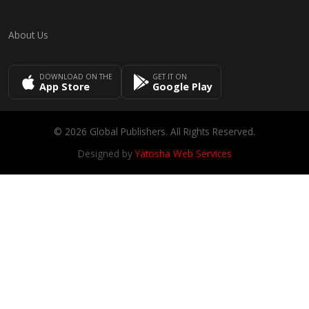
About Us
DOWNLOAD ON THE
GET IT ON
App Store
Google Play
© 2026 Global Publishers. All Rights Reserved.
Designed by
Yatosha Web Services