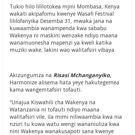
Tukio hilo lililotokea mjini Mombasa, Kenya
wakati akipafomu kwenye Wasafi Festival
lililofanyika Desemba 31, mwaka jana na
kuwaambia wanampenda kwa sababu
Wakenya ni maskini wenzake ndiyo maana
wanamuonesha mapenzi ya kweli katika
muziki wake, lakini wao walitafsiri vibaya.
Akizungumza na
Risasi Mchanganyiko,
Harmonize alisema hata yeye hakutegemea
kama wangemtafsiri tofauti.
“Unajua Kiswahili cha Wakenya na
Watanzania ni tofauti ndiyo maana
walitafsiri vile, ila mimi niliwaambia kwa nia
nzuri tu kuwa watu wengi wananiuliza kwa
nini Wakenya wanakusapoti sana kwenye