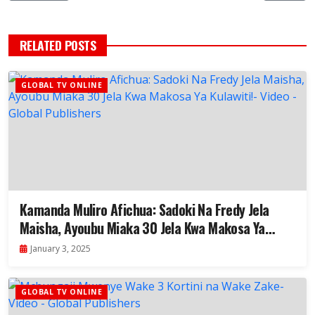
RELATED POSTS
GLOBAL TV ONLINE
Kamanda Muliro Afichua: Sadoki Na Fredy Jela
Maisha, Ayoubu Miaka 30 Jela Kwa Makosa Ya
Kulawiti!- Video
January 3, 2025
GLOBAL TV ONLINE