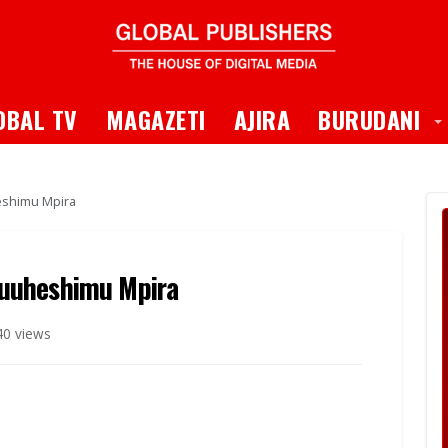
 Dropdown
T
OBAL TV
MAGAZETI
AJIRA
BURUDANI
shimu Mpira
uuheshimu Mpira
40 views