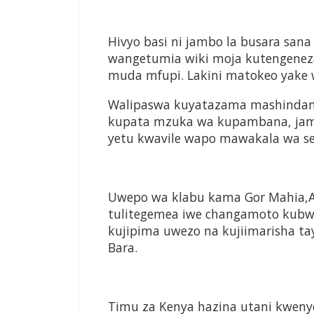
Hivyo basi ni jambo la busara san
wangetumia wiki moja kutengeneza
muda mfupi. Lakini matokeo yake
Walipaswa kuyatazama mashindano 
kupata mzuka wa kupambana, jambo
yetu kwavile wapo mawakala wa s
Uwepo wa klabu kama Gor Mahia,AF
tulitegemea iwe changamoto kubwa
kujipima uwezo na kujiimarisha ta
Bara.
Timu za Kenya hazina utani kwe