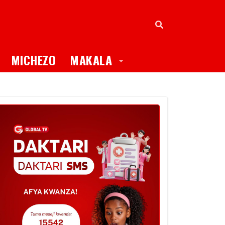
oggle Dropdown
Toggle Dropdown
MICHEZO
MAKALA