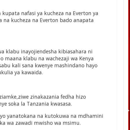
 kupata nafasi ya kucheza na Everton ya
a na kucheza na Everton bado anapata
 klabu inayojiendesha kibiasahara ni
Ndio maana klabu na wachezaji wa Kenya
abu kali sana kwenye mashindano hayo
kulia ya kawaida.
ziamke,ziwe zinakazania fedha hizo
enye soka la Tanzania kwasasa.
bayo yanatokana na kutokuwa na mdhamini
ka wa zawadi mwisho wa msimu.