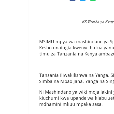
KK Sharks ya Kenya
MSIMU mpya wa mashindano ya Spor
Kesho unaingia kwenye hatua ya­nu
timu za Tanzania na Kenya ambazo 
Tanzania iliwakilishwa na Yanga, 
Simba na Mbao jana, Yanga na Sin
Ni Mashindano ya wiki moja lakin
kiuchumi kwa upande wa klabu zetu
mdhamini mkuu mpaka sasa.