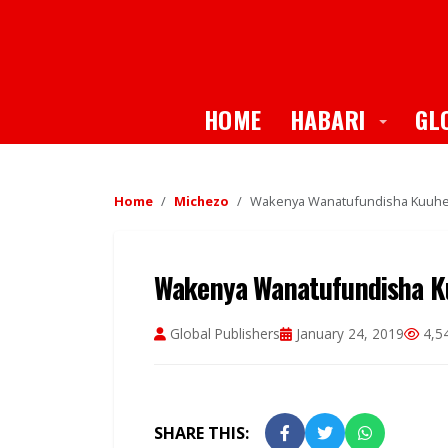
Toggle
HOME
HABARI
GL
Home
Michezo
Wakenya Wanatufundisha Kuuhe
Wakenya Wanatufundisha K
Global Publishers
January 24, 2019
4,5
SHARE THIS: