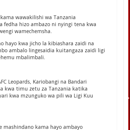
a kama wawakilishi wa Tanzania
 fedha hizo ambazo ni nyingi tena kwa
 wengi wamechemsha.
hayo kwa jicho la kibiashara zaidi na
 ambalo lingesaidia kuitangaza zaidi ligi
ehemu mbalimbali.
C Leopards, Kariobangi na Bandari
 kwa timu zetu za Tanzania katika
yari kwa mzunguko wa pili wa Ligi Kuu
nye mashindano kama hayo ambayo