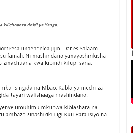
 kilichoanza dhidi ya Yanga.
tPesa unaendelea Jijini Dar es Salaam.
su fainali. Ni mashindano yanayoshirikisha
zinachuana kwa kipindi kifupi sana.
Simba, Singida na Mbao. Kabla ya mechi za
gida tayari walishaaga mashindano.
i yenye umuhimu mkubwa kibiashara na
 ambazo zinashiriki Ligi Kuu Bara isiyo na