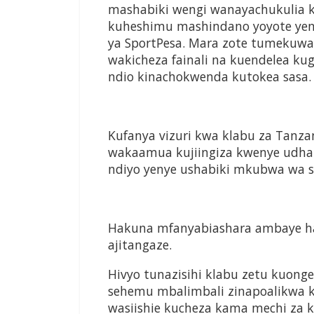
mashabiki wengi wanayachukulia k
kuheshimu mashindano yoyote ye
ya SportPesa. Mara zote tumekuw
wakicheza fainali na kuendelea ku
ndio kinachokwenda kutokea sasa.
Kufanya vizuri kwa klabu za Tanz
wakaamua kujiingiza kwenye udham
ndiyo yenye ushabiki mkubwa wa s
Hakuna mfanyabiashara ambaye hape
ajitangaze.
Hivyo tunazisihi klabu zetu kuon
sehemu mbalimbali zinapoalikwa k
wasiishie kucheza kama mechi za ki