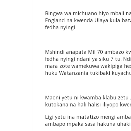
Bingwa wa michuano hiyo mbali na
England na kwenda Ulaya kula bat
fedha nyingi.
Mshindi anapata Mil 70 ambazo kwa
fedha nyingi ndani ya siku 7 tu. 
mara zote wamekuwa wakipiga hes
huku Watanzania tukibaki kuyachu
Maoni yetu ni kwamba klabu zetu 
kutokana na hali halisi iliyopo kw
Ligi yetu ina matatizo mengi am
ambapo mpaka sasa hakuna uhaki