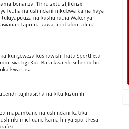
ama bonanza. Timu zetu zijifunze
nye fedha na ushindani mkubwa kama haya
a tukiyapuuza na kushuhudia Wakenya
gawana utajiri na zawadi mbalimbali na
ania,kungeweza kushawishi hata SportPesa
ini wa Ligi Kuu Bara kwavile sehemu hii
oka kwa sasa.
ndi kujihusisha na kitu kizuri ili
geza mapambano na ushindani katika
ushiriki michuano kama hii ya SportPesa
rafiki.