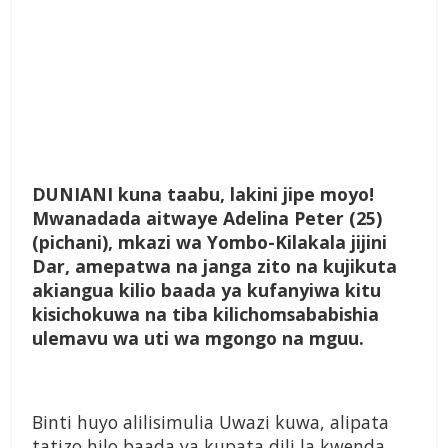
D
UNIANI
kuna taabu, lakini jipe moyo!
Mwanadada aitwaye Adelina Peter (25)
(pichani), mkazi wa Yombo-Kilakala jijini
Dar, amepatwa na janga zito na kujikuta
akiangua kilio baada ya kufanyiwa kitu
kisichokuwa na tiba kilichomsababishia
ulemavu wa uti wa mgongo na mguu.
Binti huyo alilisimulia Uwazi kuwa, alipata
tatizo hilo baada ya kupata dili la kwenda