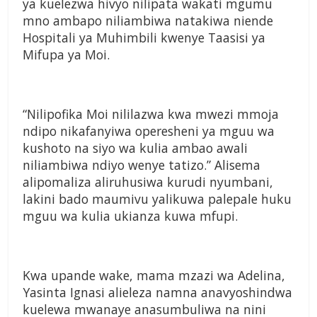
ya kuelezwa hivyo nilipata wakati mgumu
mno ambapo niliambiwa natakiwa niende
Hospitali ya Muhimbili kwenye Taasisi ya
Mifupa ya Moi.
“Nilipofika Moi nililazwa kwa mwezi mmoja
ndipo nikafanyiwa operesheni ya mguu wa
kushoto na siyo wa kulia ambao awali
niliambiwa ndiyo wenye tatizo.” Alisema
alipomaliza aliruhusiwa kurudi nyumbani,
lakini bado maumivu yalikuwa palepale huku
mguu wa kulia ukianza kuwa mfupi.
Kwa upande wake, mama mzazi wa Adelina,
Yasinta Ignasi alieleza namna anavyoshindwa
kuelewa mwanaye anasumbuliwa na nini