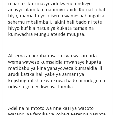
maana siku zinavyozidi kwenda ndivyo
anavyolalamikia maumivu zaidi. Kufuatia hali
hiyo, mama huyo alisema wameshahangaika
sehemu mbalimbali, lakini hali bado ni tete
hivyo kufikia hatua ya kukata tamaa na
kumwachia Mungu atende muujiza.
Alisema anaomba msada kwa wasamaria
wema waweze kumsaidia mwanaye kupata
matibabu ya kina yanayoweza kumsaidia ili
arudi katika hali yake ya zamani ya
kujishughulisha kwa kuwa bado ni mdogo na
ndiye tegemeo kwenye familia.
Adelina ni mtoto wa nne kati ya watoto
watano wa familia ya Robert Peter na Yasinta