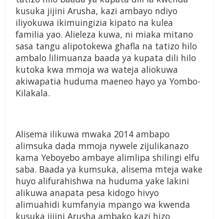
kusuka jijini Arusha, kazi ambayo ndiyo
iliyokuwa ikimuingizia kipato na kulea
familia yao. Alieleza kuwa, ni miaka mitano
sasa tangu alipotokewa ghafla na tatizo hilo
ambalo lilimuanza baada ya kupata dili hilo
kutoka kwa mmoja wa wateja aliokuwa
akiwapatia huduma maeneo hayo ya Yombo-
Kilakala.
Alisema ilikuwa mwaka 2014 ambapo
alimsuka dada mmoja nywele zijulikanazo
kama Yeboyebo ambaye alimlipa shilingi elfu
saba. Baada ya kumsuka, alisema mteja wake
huyo alifurahishwa na huduma yake lakini
alikuwa anapata pesa kidogo hivyo
alimuahidi kumfanyia mpango wa kwenda
kusuka jijini Arusha ambako kazi hizo