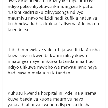
aweze kuendelea na kazi yake hiyo ambayo
ndiyo pekee iliyokuwa ikimuingizia kipato.
“Lakini kadiri siku zilivyosonga ndivyo
maumivu nayo yalizidi hadi kufikia hatua ya
kushindwa kabisa kukaa,” alisema Adelina na
kuendelea:
“Ilibidi nimweleze yule mteja wa dili la Arusha
kuwa siwezi kwenda kwani nilivyokuwa
ninaongea naye nilikuwa kitandani na huo
ndiyo ulikuwa mwisho wa mawasiliano naye
hadi sasa nimelala tu kitandani.”
Kuhusu kwenda hospitalini, Adelina alisema
kuwa baada ya kuona maumivu hayo
yanazidi alianza kwenda dispensari kisha