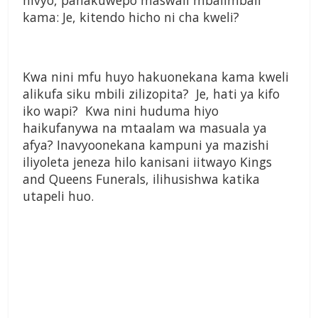
hivyo, panakuwepo maswali mbalimbali
kama: Je, kitendo hicho ni cha kweli?
Kwa nini mfu huyo hakuonekana kama kweli
alikufa siku mbili zilizopita? Je, hati ya kifo
iko wapi? Kwa nini huduma hiyo
haikufanywa na mtaalam wa masuala ya
afya? Inavyoonekana kampuni ya mazishi
iliyoleta jeneza hilo kanisani iitwayo Kings
and Queens Funerals, ilihusishwa katika
utapeli huo.