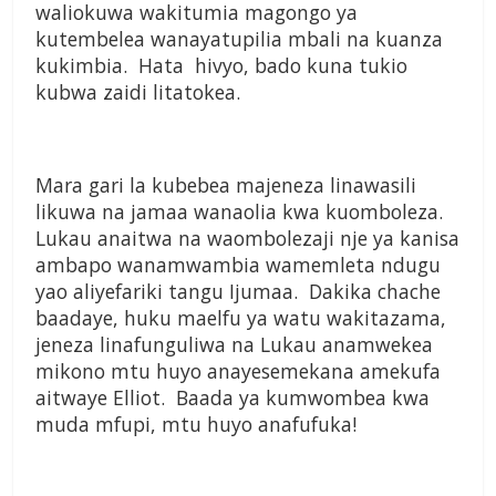
waliokuwa wakitumia magongo ya
kutembelea wanayatupilia mbali na kuanza
kukimbia. Hata hivyo, bado kuna tukio
kubwa zaidi litatokea.
Mara gari la kubebea majeneza linawasili
likuwa na jamaa wanaolia kwa kuomboleza.
Lukau anaitwa na waombolezaji nje ya kanisa
ambapo wanamwambia wamemleta ndugu
yao aliyefariki tangu Ijumaa. Dakika chache
baadaye, huku maelfu ya watu wakitazama,
jeneza linafunguliwa na Lukau anamwekea
mikono mtu huyo anayesemekana amekufa
aitwaye Elliot. Baada ya kumwombea kwa
muda mfupi, mtu huyo anafufuka!