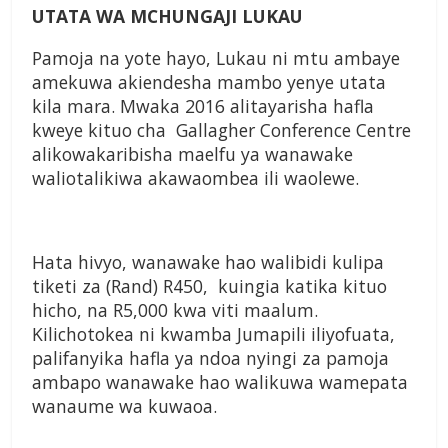
UTATA WA MCHUNGAJI LUKAU
Pamoja na yote hayo, Lukau ni mtu ambaye
amekuwa akiendesha mambo yenye utata
kila mara. Mwaka 2016 alitayarisha hafla
kweye kituo cha Gallagher Conference Centre
alikowakaribisha maelfu ya wanawake
waliotalikiwa akawaombea ili waolewe.
Hata hivyo, wanawake hao walibidi kulipa
tiketi za (Rand) R450, kuingia katika kituo
hicho, na R5,000 kwa viti maalum.
Kilichotokea ni kwamba Jumapili iliyofuata,
palifanyika hafla ya ndoa nyingi za pamoja
ambapo wanawake hao walikuwa wamepata
wanaume wa kuwaoa.