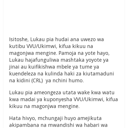
Isitoshe, Lukau pia hudai ana uwezo wa
kutibu VVU/Ukimwi, kifua kikuu na
magonjwa mengine. Pamoja na yote hayo,
Lukau hajafunguliwa mashtaka yoyote ya
jinai au kuifikishwa mbele ya tume ya
kuendeleza na kulinda haki za kiutamaduni
na kidini (CRL) ya nchini humo.
Lukau pia ameongeza utata wake kwa watu
kwa madai ya kuponyesha VVU/Ukimwi, kifua
kikuu na magonjwa mengine.
Hata hivyo, mchungaji huyo amejikuta
akipambana na mwandishi wa habari wa