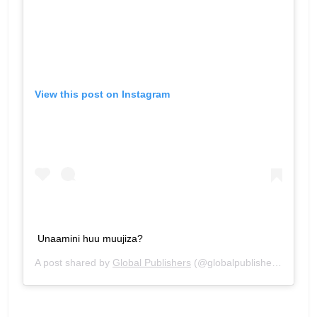
View this post on Instagram
Unaamini huu muujiza?
A post shared by
Global Publishers
(@globalpublishers) on
Feb