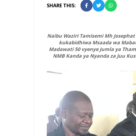
SHARE THIS:
Naibu Waziri Tamisemi Mh Josepha
kukabidhiwa Msaada wa Mabati 
Madawati 50 vyenye Jumla ya Thama
NMB Kanda ya Nyanda za Juu Kusin