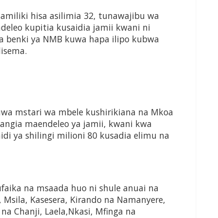
amiliki hisa asilimia 32, tunawajibu wa
eleo kupitia kusaidia jamii kwani ni
nya benki ya NMB kuwa hapa ilipo kubwa
lisema.
wa mstari wa mbele kushirikiana na Mkoa
ngia maendeleo ya jamii, kwani kwa
i ya shilingi milioni 80 kusadia elimu na
ufaika na msaada huo ni shule anuai na
, Msila, Kasesera, Kirando na Namanyere,
 na Chanji, Laela,Nkasi, Mfinga na