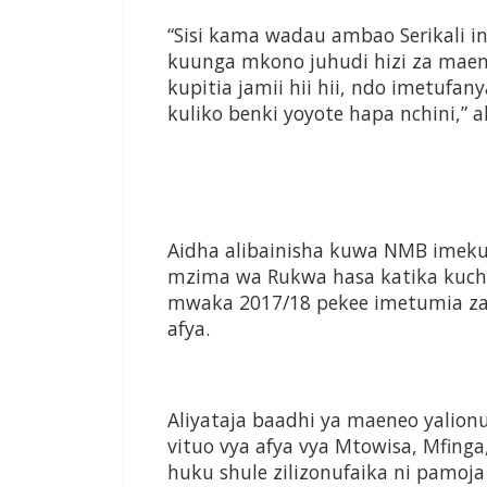
“Sisi kama wadau ambao Serikali in
kuunga mkono juhudi hizi za maend
kupitia jamii hii hii, ndo imetufa
kuliko benki yoyote hapa nchini,” a
Aidha alibainisha kuwa NMB imeku
mzima wa Rukwa hasa katika kucha
mwaka 2017/18 pekee imetumia zaid
afya.
Aliyataja baadhi ya maeneo yalion
vituo vya afya vya Mtowisa, Mfinga
huku shule zilizonufaika ni pamoja