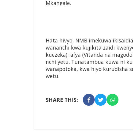
Mkangale.
Hata hivyo, NMB imekuwa ikisaidi
wananchi kwa kujikita zaidi kwenye
kuezeka), afya (Vitanda na magodo
nchi yetu. Tunatambua kuwa ni kup
wanapotoka, kwa hiyo kurudisha s
wetu.
SHARE THIS: