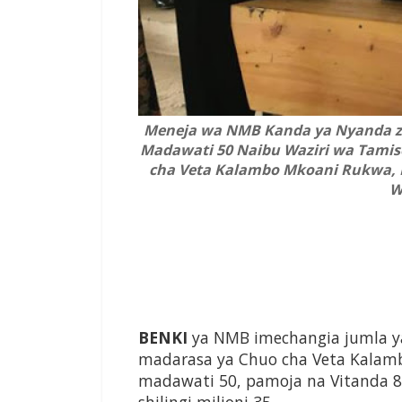
Meneja wa NMB Kanda ya Nyanda za 
Madawati 50 Naibu Waziri wa Tamise
cha Veta Kalambo Mkoani Rukwa,
W
BENKI
ya NMB imechangia jumla ya
madarasa ya Chuo cha Veta Kalambo
madawati 50, pamoja na Vitanda 8 