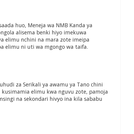
saada huo, Meneja wa NMB Kanda ya
longola alisema benki hiyo imekuwa
a elimu nchini na mara zote imeipa
elimu ni uti wa mgongo wa taifa.
hudi za Serikali ya awamu ya Tano chini
ya kusimamia elimu kwa nguvu zote, pamoja
singi na sekondari hivyo ina kila sababu