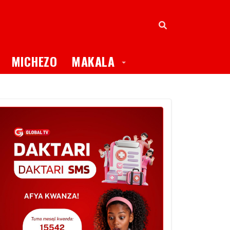
oggle Dropdown
Toggle Dropdown
MICHEZO
MAKALA