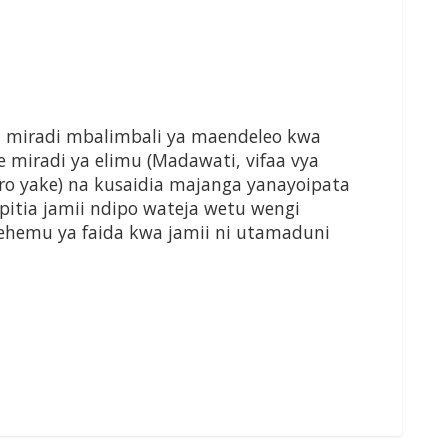
a miradi mbalimbali ya maendeleo kwa
 miradi ya elimu (Madawati, vifaa vya
ro yake) na kusaidia majanga yanayoipata
itia jamii ndipo wateja wetu wengi
ehemu ya faida kwa jamii ni utamaduni