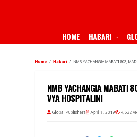
Toggle
HOME
HABARI
GL
Home
Habari
NMB YACHANGIA MABATI 802, MADA
NMB YACHANGIA MABATI 80
VYA HOSPITALINI
Global Publishers
April 1, 2019
4,632 v