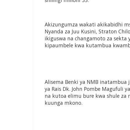
shilingi milioni 35.
Akizungumza wakati akikabidhi m
Nyanda za Juu Kusini, Straton Chi
ikiguswa na changamoto za sekta y
kipaumbele kwa kutambua kwamba 
Alisema Benki ya NMB inatambua ju
ya Rais Dk. John Pombe Magufuli 
na kutoa elimu bure kwa shule za m
kuunga mkono.