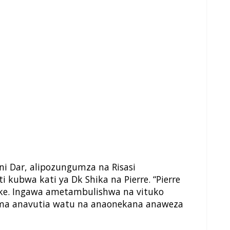
ini Dar, alipozungumza na Risasi
 kubwa kati ya Dk Shika na Pierre. “Pierre
ake. Ingawa ametambulishwa na vituko
 kama anavutia watu na anaonekana anaweza