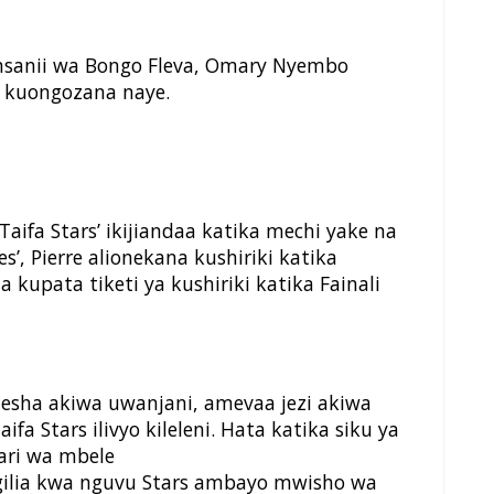
 msanii wa Bongo Fleva, Omary Nyembo
 kuongozana naye.
aifa Stars’ ikijiandaa katika mechi yake na
’, Pierre alionekana kushiriki katika
kupata tiketi ya kushiriki katika Fainali
onesha akiwa uwanjani, amevaa jezi akiwa
ifa Stars ilivyo kileleni. Hata katika siku ya
ari wa mbele
ilia kwa nguvu Stars ambayo mwisho wa