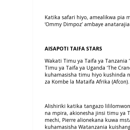
Katika safari hiyo, amealikwa pia
‘Ommy Dimpoz’ ambaye anatarajia
AISAPOTI TAIFA STARS
Wakati Timu ya Taifa ya Tanzania ‘T
Timu ya Taifa ya Uganda ‘The Cranes
kuhamasisha timu hiyo kushinda na 
za Kombe la Mataifa Afrika (Afcon).
Alishiriki katika tangazo lililomw
na mpira, akionesha jinsi timu ya Ta
mechi, Pierre alionekana kuwa mst
kuhamasisha Watanzania kuishang