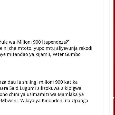
le wa ‘Milioni 900 Itapendeza?’
 ni cha mtoto, yupo mtu aliyevunja rekodi
nye mitandao ya kijamii, Peter Gumbo
za dau la shilingi milioni 900 katika
ra Said Lugumi zilizokuwa zikipigwa
ono chini ya usimamizi wa Mamlaka ya
a Mbweni, Wilaya ya Kinondoni na Upanga