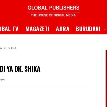
 Dropdown
T
OBAL TV
MAGAZETI
AJIRA
BURUDANI
A DK. SHIKA
I YA DK. SHIKA
iews