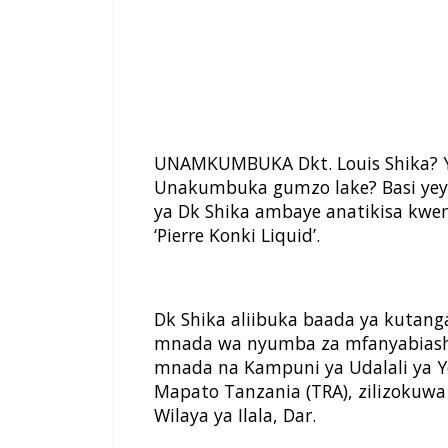
UNAMKUMBUKA Dkt. Louis Shika? Yu
Unakumbuka gumzo lake? Basi yeye
ya Dk Shika ambaye anatikisa kwe
‘Pierre Konki Liquid’.
Dk Shika aliibuka baada ya kutanga
mnada wa nyumba za mfanyabiasha
mnada na Kampuni ya Udalali ya Y
Mapato Tanzania (TRA), zilizokuw
Wilaya ya Ilala, Dar.