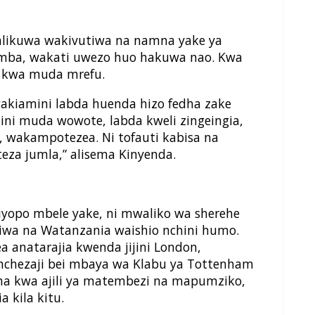
alikuwa wakivutiwa na namna yake ya
mba, wakati uwezo huo hakuwa nao. Kwa
u kwa muda mrefu.
akiamini labda huenda hizo fedha zake
ini muda wowote, labda kweli zingeingia,
 wakampotezea. Ni tofauti kabisa na
za jumla,” alisema Kinyenda.
liyopo mbele yake, ni mwaliko wa sherehe
iwa na Watanzania waishio nchini humo.
a anatarajia kwenda jijini London,
chezaji bei mbaya wa Klabu ya Tottenham
a kwa ajili ya matembezi na mapumziko,
 kila kitu.