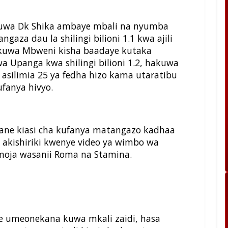
 kuwa Dk Shika ambaye mbali na nyumba
angaza dau la shilingi bilioni 1.1 kwa ajili
okuwa Mbweni kisha baadaye kutaka
 Upanga kwa shilingi bilioni 1.2, hakuwa
 asilimia 25 ya fedha hizo kama utaratibu
ufanya hivyo.
ikane kiasi cha kufanya matangazo kadhaa
 akishiriki kwenye video ya wimbo wa
moja wasanii Roma na Stamina.
re umeonekana kuwa mkali zaidi, hasa