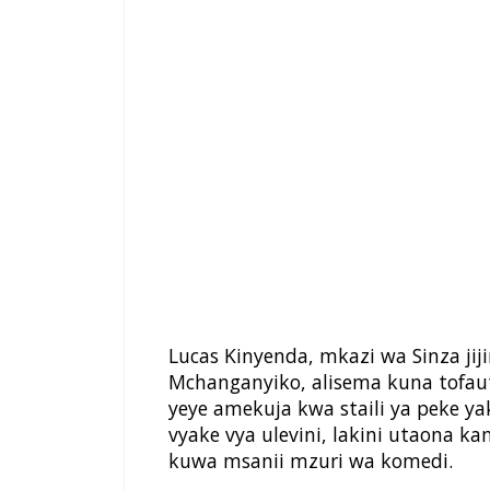
Lucas Kinyenda, mkazi wa Sinza jij
Mchanganyiko, alisema kuna tofauti
yeye amekuja kwa staili ya peke y
vyake vya ulevini, lakini utaona
kuwa msanii mzuri wa komedi.