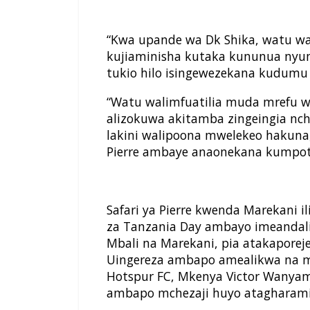
“Kwa upande wa Dk Shika, watu w
kujiaminisha kutaka kununua nyu
tukio hilo isingewezekana kudum
“Watu walimfuatilia muda mrefu w
alizokuwa akitamba zingeingia nch
lakini walipoona mwelekeo hakuna,
Pierre ambaye anaonekana kumpote
Safari ya Pierre kwenda Marekani i
za Tanzania Day ambayo imeandal
Mbali na Marekani, pia atakaporeje
Uingereza ambapo amealikwa na m
Hotspur FC, Mkenya Victor Wanyam
ambapo mchezaji huyo atagharamia