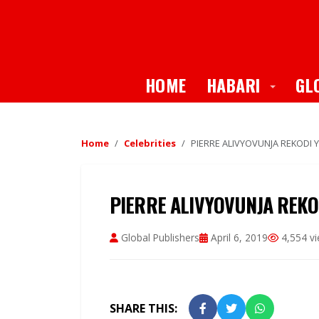
Toggle
HOME
HABARI
GL
Home
Celebrities
PIERRE ALIVYOVUNJA REKODI Y
PIERRE ALIVYOVUNJA REKOD
Global Publishers
April 6, 2019
4,554 v
SHARE THIS: