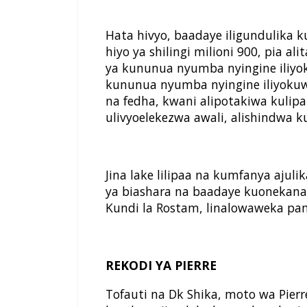
Hata hivyo, baadaye iligundulika
hiyo ya shilingi milioni 900, pia alit
ya kununua nyumba nyingine iliy
kununua nyumba nyingine iliyokuwa
na fedha, kwani alipotakiwa kulipa
ulivyoelekezwa awali, alishindwa k
Jina lake lilipaa na kumfanya ajul
ya biashara na baadaye kuonekana
Kundi la Rostam, linalowaweka pa
REKODI YA PIERRE
Tofauti na Dk Shika, moto wa Pier