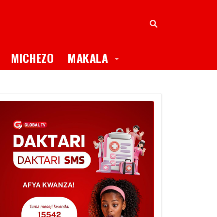
oggle Dropdown
Toggle Dropdown
MICHEZO
MAKALA